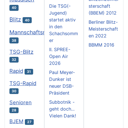
Die TSG(-
sterschaft
40
Jugend)
(BBEM) 2012
Blitz
startet aktiv
40
Berliner Blitz-
in den
Meisterschaft
Mannschaftsmeisterschaften
Schachsomm
en 2022
er
38
BBMM 2016
II. SPREE-
TSG-Blitz
Open Air
32
2026
Rapid
31
Paul Meyer-
Dunker ist
TSG-Rapid
neuer DSB-
30
Präsident
Subbotnik -
Senioren
geht doch...
28
Vielen Dank!
BJEM
27