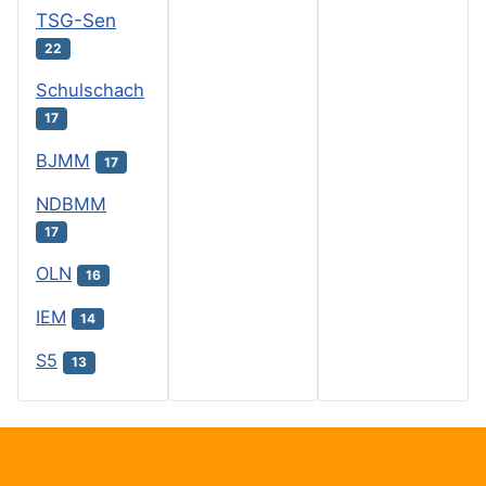
TSG-Sen
22
Schulschach
17
BJMM
17
NDBMM
17
OLN
16
IEM
14
S5
13