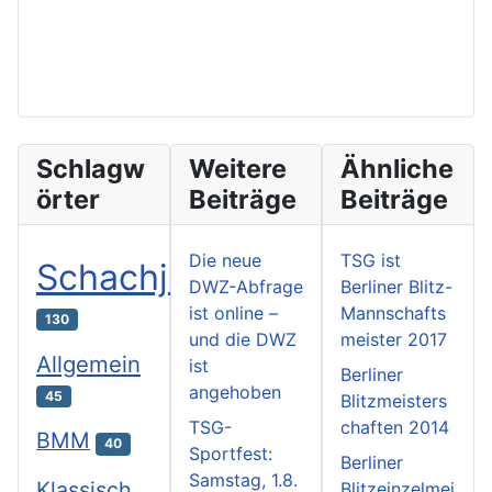
Schlagw
Weitere
Ähnliche
örter
Beiträge
Beiträge
Die neue
TSG ist
Schachjugend
DWZ-Abfrage
Berliner Blitz-
ist online –
Mannschafts
130
und die DWZ
meister 2017
Allgemein
ist
Berliner
angehoben
45
Blitzmeisters
TSG-
chaften 2014
BMM
40
Sportfest:
Berliner
Samstag, 1.8.
Klassisch
Blitzeinzelmei