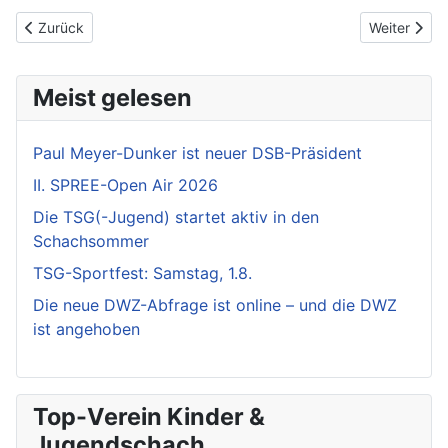
Vorheriger Beitrag: Schulschach AG der TSG in Karlshorst
Nächster Bei
Zurück
Weiter
Meist gelesen
Paul Meyer-Dunker ist neuer DSB-Präsident
II. SPREE-Open Air 2026
Die TSG(-Jugend) startet aktiv in den
Schachsommer
TSG-Sportfest: Samstag, 1.8.
Die neue DWZ-Abfrage ist online – und die DWZ
ist angehoben
Top-Verein Kinder &
Jugendschach