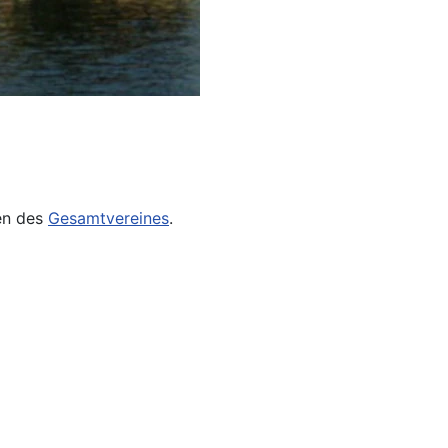
len des
Gesamtvereines
.