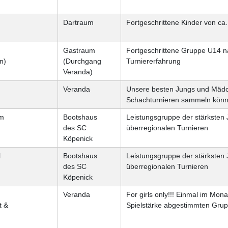
Dartraum
Fortgeschrittene Kinder von ca.
Gastraum
Fortgeschrittene Gruppe U14 n
n)
(Durchgang
Turniererfahrung
Veranda)
Veranda
Unsere besten Jungs und Mädch
Schachturnieren sammeln könn
am
Bootshaus
Leistungsgruppe der stärksten 
des SC
überregionalen Turnieren
Köpenick
l
Bootshaus
Leistungsgruppe der stärksten 
des SC
überregionalen Turnieren
Köpenick
Veranda
For girls only!!! Einmal im Mo
t &
Spielstärke abgestimmten Gru