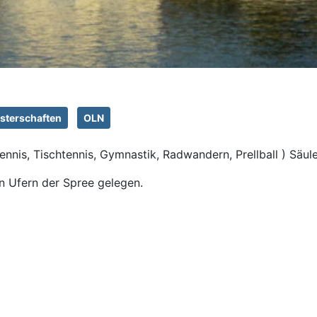
sterschaften
OLN
Tennis, Tischtennis, Gymnastik, Radwandern, Prellball ) Säu
en Ufern der Spree gelegen.