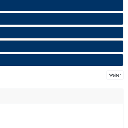
Nächster 
Weiter