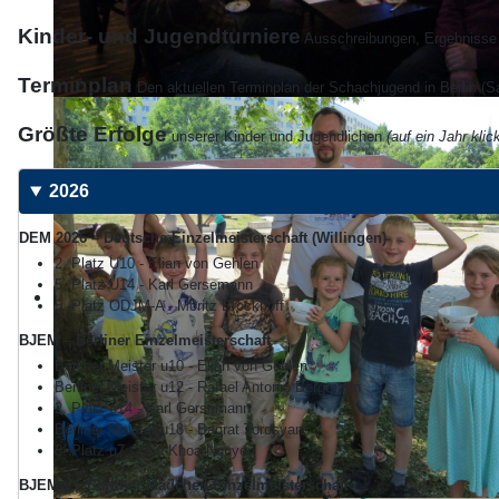
Kinder- und Jugendturniere
Ausschreibungen, Ergebnisse 
Terminplan
Den aktuellen Terminplan der Schachjugend in Berlin (Sa
Größte Erfolge
unserer Kinder und Jugendlichen
(auf ein Jahr kli
2026
DEM 2026 – Deutsche Einzelmeisterschaft (Willingen)
2. Platz U10 - Elian von Gehlen
5. Platz U14 - Karl Gersemann
5. Platz ODJM-A - Moritz Brockhoff
BJEM – Berliner Einzelmeisterschaft
Berliner Meister u10 - Elian von Gehlen
Berliner Meister u12 - Rafael Antonio Bergmann
2. Platz u14 - Karl Gersemann
Berliner Meister u18 - Bagrat Torosyan
3. Platz u7 - Huu Khoa Nguyen
BJEMw – Berliner Mädchen-Einzelmeisterschaft