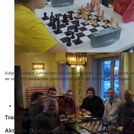
Aufgrund unserer zahlreichen Aktivitäten im Kinder- und Jugendbereich, u
wir seit 2018 anerkannter Leistungsstützpunkt der Berliner Schachjugend.
Trainingsgruppen
der Kinder und Jugend von TSG Oberschöne
Aktuelle Ergebnisse
unserer Kinder und Jugendlichen bei den 