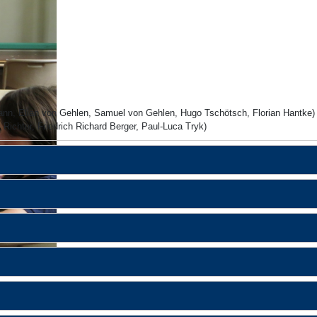
nn, Elian von Gehlen, Samuel von Gehlen, Hugo Tschötsch, Florian Hantke)
Richter, Friedrich Richard Berger, Paul-Luca Tryk)