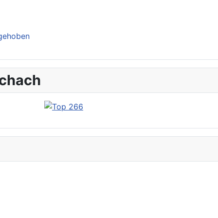
ngehoben
schach