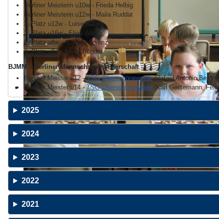
Berliner Meisterin u10w - Frieda Helbig
Berliner Meisterin u12w - Maila Ruddat
3. Platz u12w - Luise Rabus
3. Platz u16w - Elina Weng
2. Platz u8w - Isabelle Lorenz
3. Platz u8w - Meeri Ruddat
BJMM – Berliner Mannschaftsmeisterschaft
Berliner Meister u12 -
TSG Oberschöneweide
(Rafael Antonio Bergma
Berliner Meister u14 -
TSG Oberschöneweide
(Karl Gersemann, Felix 
2025
2024
2023
2022
2021