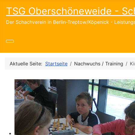
TSG Oberschöneweide - Sc
Der Schachverein in Berlin-Treptow/Köpenick - Leistun
Aktuelle Seite:
Startseite
Nachwuchs / Training
Ki