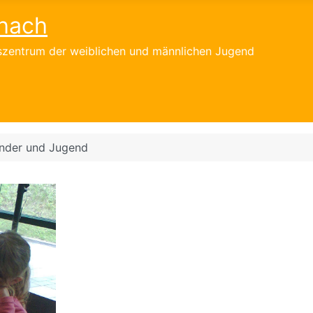
hach
gszentrum der weiblichen und männlichen Jugend
nder und Jugend