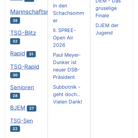
DEM - Das
in den
gruselige
Mannschaftsmeisterschaften
Schachsomm
Finale
er
38
DJEM der
II. SPREE-
TSG-Blitz
Jugend
Open Air
32
2026
Rapid
31
Paul Meyer-
Dunker ist
TSG-Rapid
neuer DSB-
30
Präsident
Subbotnik -
Senioren
geht doch...
28
Vielen Dank!
BJEM
27
TSG-Sen
22