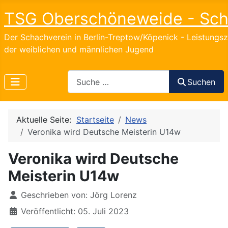
TSG Oberschöneweide - Sc
Der Schachverein in Berlin-Treptow/Köpenick - Leistungs
der weiblichen und männlichen Jugend
Search
Suchen
Aktuelle Seite:
Startseite
News
Veronika wird Deutsche Meisterin U14w
Veronika wird Deutsche
Meisterin U14w
Details
Geschrieben von:
Jörg Lorenz
Veröffentlicht: 05. Juli 2023