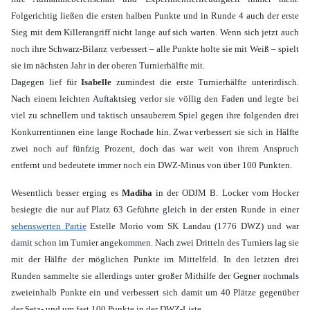
Folgerichtig ließen die ersten halben Punkte und in Runde 4 auch der erste
Sieg mit dem Killerangriff nicht lange auf sich warten. Wenn sich jetzt auch
noch ihre Schwarz-Bilanz verbessert – alle Punkte holte sie mit Weiß – spielt
sie im nächsten Jahr in der oberen Turnierhälfte mit.
Dagegen lief für
Isabelle
zumindest die erste Turnierhälfte unterirdisch.
Nach einem leichten Auftaktsieg verlor sie völlig den Faden und legte bei
viel zu schnellem und taktisch unsauberem Spiel gegen ihre folgenden drei
Konkurrentinnen eine lange Rochade hin. Zwar verbessert sie sich in Hälfte
zwei noch auf fünfzig Prozent, doch das war weit von ihrem Anspruch
entfernt und bedeutete immer noch ein DWZ-Minus von über 100 Punkten.
Wesentlich besser erging es
Madiha
in der ODJM B. Locker vom Hocker
besiegte die nur auf Platz 63 Geführte gleich in der ersten Runde in einer
sehenswerten Partie
Estelle Morio vom SK Landau (1776 DWZ) und war
damit schon im Turnier angekommen. Nach zwei Dritteln des Turniers lag sie
mit der Hälfte der möglichen Punkte im Mittelfeld. In den letzten drei
Runden sammelte sie allerdings unter großer Mithilfe der Gegner nochmals
zweieinhalb Punkte ein und verbessert sich damit um 40 Plätze gegenüber
der Setz- und um fast 100 Punkte in der DWZ-Liste.