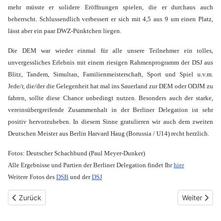
mehr müsste er solidere Eröffnungen spielen, die er durchaus auch
beherrscht. Schlussendlich verbessert er sich mit 4,5 aus 9 um einen Platz,
lässt aber ein paar DWZ-Pünktchen liegen.
Die DEM war wieder einmal für alle unsere Teilnehmer ein tolles,
unvergessliches Erlebnis mit einem riesigen Rahmenprogramm der DSJ aus
Blitz, Tandem, Simultan, Familienmeisterschaft, Sport und Spiel u.v.m.
Jede/r, die/der die Gelegenheit hat mal ins Sauerland zur DEM oder ODJM zu
fahren, sollte diese Chance unbedingt nutzen. Besonders auch der starke,
vereinsübergreifende Zusammenhalt in der Berliner Delegation ist sehr
positiv hervorzuheben. In diesem Sinne gratulieren wir auch dem zweiten
Deutschen Meister aus Berlin Harvard Haug (Borussia / U14) recht herzlich.
Fotos: Deutscher Schachbund (Paul Meyer-Dunker)
Alle Ergebnisse und Partien der Berliner Delegation findet Ihr
hier
Weitere Fotos des
DSB
und der
DSJ
Vorheriger Beitrag: Platz 1, 4 und 27. beim 1.u25 Open des SCK
Nächster Be
Zurück
Weiter