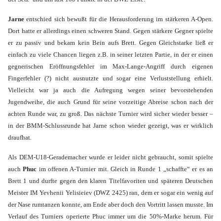
Jarne
entschied sich bewußt für die Herausforderung im stärkeren A-Open.
Dort hatte er allerdings einen schweren Stand. Gegen stärkere Gegner spielte
er zu passiv und bekam kein Bein aufs Brett. Gegen Gleichstarke ließ er
einfach zu viele Chancen liegen z.B. in seiner letzten Partie, in der er einen
gegnerischen Eröffnungsfehler im Max-Lange-Angriff durch eigenen
Fingerfehler (?) nicht ausnutzte und sogar eine Verluststellung erhielt.
Vielleicht war ja auch die Aufregung wegen seiner bevorstehenden
Jugendweihe, die auch Grund für seine vorzeitige Abreise schon nach der
achten Runde war, zu groß. Das nächste Turnier wird sicher wieder besser –
in der BMM-Schlussrunde hat Jarne schon wieder gezeigt, was er wirklich
draufhat.
Als DEM-U18-Gerademacher wurde er leider nicht gebraucht, somit spielte
auch
Phuc
im offenen A-Turnier mit. Gleich in Runde 1 „schaffte“ er es an
Brett 1 und durfte gegen den klaren Titelfavoriten und späteren Deutschen
Meister IM Yevhenii Yelisieiev (DWZ 2425) ran, dem er sogar ein wenig auf
der Nase rumtanzen konnte, am Ende aber doch den Vortritt lassen musste. Im
Verlauf des Turniers operierte Phuc immer um die 50%-Marke herum. Für