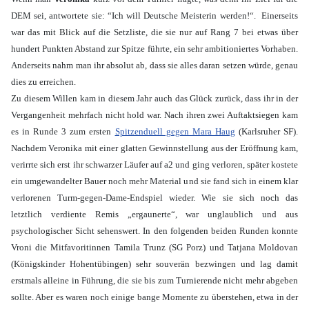
DEM sei, antwortete sie: “Ich will Deutsche Meisterin werden!“. Einerseits
war das mit Blick auf die Setzliste, die sie nur auf Rang 7 bei etwas über
hundert Punkten Abstand zur Spitze führte, ein sehr ambitioniertes Vorhaben.
Anderseits nahm man ihr absolut ab, dass sie alles daran setzen würde, genau
dies zu erreichen.
Zu diesem Willen kam in diesem Jahr auch das Glück zurück, dass ihr in der
Vergangenheit mehrfach nicht hold war. Nach ihren zwei Auftaktsiegen kam
es in Runde 3 zum ersten
Spitzenduell gegen Mara Haug
(Karlsruher SF).
Nachdem Veronika mit einer glatten Gewinnstellung aus der Eröffnung kam,
verirrte sich erst ihr schwarzer Läufer auf a2 und ging verloren, später kostete
ein umgewandelter Bauer noch mehr Material und sie fand sich in einem klar
verlorenen Turm-gegen-Dame-Endspiel wieder. Wie sie sich noch das
letztlich verdiente Remis „ergaunerte“, war unglaublich und aus
psychologischer Sicht sehenswert. In den folgenden beiden Runden konnte
Vroni die Mitfavoritinnen Tamila Trunz (SG Porz) und Tatjana Moldovan
(Königskinder Hohentübingen) sehr souverän bezwingen und lag damit
erstmals alleine in Führung, die sie bis zum Turnierende nicht mehr abgeben
sollte. Aber es waren noch einige bange Momente zu überstehen, etwa in der