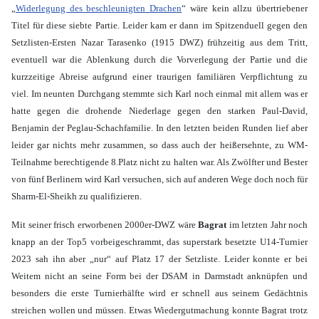
„
Widerlegung des beschleunigten Drachen
“ wäre kein allzu übertriebener
Titel für diese siebte Partie. Leider kam er dann im Spitzenduell gegen den
Setzlisten-Ersten Nazar Tarasenko (1915 DWZ) frühzeitig aus dem Tritt,
eventuell war die Ablenkung durch die Vorverlegung der Partie und die
kurzzeitige Abreise aufgrund einer traurigen familiären Verpflichtung zu
viel. Im neunten Durchgang stemmte sich Karl noch einmal mit allem was er
hatte gegen die drohende Niederlage gegen den starken Paul-David,
Benjamin der Peglau-Schachfamilie. In den letzten beiden Runden lief aber
leider gar nichts mehr zusammen, so dass auch der heißersehnte, zu WM-
Teilnahme berechtigende 8.Platz nicht zu halten war. Als Zwölfter und Bester
von fünf Berlinern wird Karl versuchen, sich auf anderen Wege doch noch für
Sharm-El-Sheikh zu qualifizieren.
Mit seiner frisch erworbenen 2000er-DWZ wäre
Bagrat
im letzten Jahr noch
knapp an der Top5 vorbeigeschrammt, das superstark besetzte U14-Turnier
2023 sah ihn aber „nur“ auf Platz 17 der Setzliste. Leider konnte er bei
Weitem nicht an seine Form bei der DSAM in Darmstadt anknüpfen und
besonders die erste Turnierhälfte wird er schnell aus seinem Gedächtnis
streichen wollen und müssen. Etwas Wiedergutmachung konnte Bagrat trotz