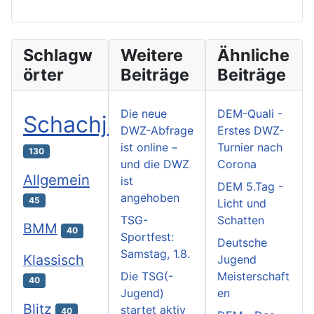
Schlagw
Weitere
Ähnliche
örter
Beiträge
Beiträge
Die neue
DEM-Quali -
Schachjugend
DWZ-Abfrage
Erstes DWZ-
ist online –
Turnier nach
130
und die DWZ
Corona
Allgemein
ist
DEM 5.Tag -
angehoben
45
Licht und
TSG-
Schatten
BMM
40
Sportfest:
Deutsche
Samstag, 1.8.
Klassisch
Jugend
Die TSG(-
Meisterschaft
40
Jugend)
en
Blitz
startet aktiv
40