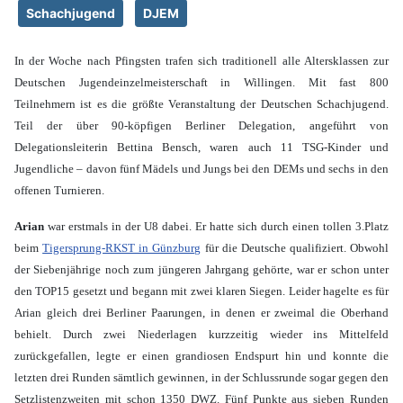
Schachjugend
DJEM
In der Woche nach Pfingsten trafen sich traditionell alle Altersklassen zur
Deutschen Jugendeinzelmeisterschaft in Willingen. Mit fast 800
Teilnehmern ist es die größte Veranstaltung der Deutschen Schachjugend.
Teil der über 90-köpfigen Berliner Delegation, angeführt von
Delegationsleiterin Bettina Bensch, waren auch 11 TSG-Kinder und
Jugendliche – davon fünf Mädels und Jungs bei den DEMs und sechs in den
offenen Turnieren.
Arian
war erstmals in der U8 dabei. Er hatte sich durch einen tollen 3.Platz
beim
Tigersprung-RKST in Günzburg
für die Deutsche qualifiziert. Obwohl
der Siebenjährige noch zum jüngeren Jahrgang gehörte, war er schon unter
den TOP15 gesetzt und begann mit zwei klaren Siegen. Leider hagelte es für
Arian gleich drei Berliner Paarungen, in denen er zweimal die Oberhand
behielt. Durch zwei Niederlagen kurzzeitig wieder ins Mittelfeld
zurückgefallen, legte er einen grandiosen Endspurt hin und konnte die
letzten drei Runden sämtlich gewinnen, in der Schlussrunde sogar gegen den
Setzlistenzweiten mit schon 1350 DWZ. Fünf Punkte aus sieben Runden