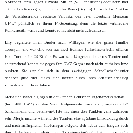
5-Stunden-Partie gegen Riyanna Müller (SC Landskrone) oder beim hart
erkämpften Remis gegen Laura Sophie Bauer (Bayern). Dieser halbe Punkt in
der Vorschlussrunde bescherte Veronika den Titel „Deutsche Meisterin
U14w“ pünktlich zu ihrem 14.Geburtstag, denn die letzte verbliebene
Konkurrentin verlor und konnte somit nicht mehr aufschließen.
Lily
begleitete ihren Bruder nach Willingen, wie die ganze Familie
Torosyan, und war eine von nur zwei Berliner Teilnehmern beim offenen
Kika-Turnier für U9-Kinder. Es war seit Längerem ihr erstes Turnier und
entsprechend konnte sie gegen ihre DWZ-Gegner noch nicht mithalten bzw.
punkten. Sie erspielte sich in dem zweitägigen Schnellschachturnier
dennoch gute drei Punkte und konnte durch ihren Schlussrundensieg
zufrieden nach Hause fahren.
Merja und Isabelle gingen in der Offenen Deutschen Jugendmeisterschaft C
(bis 1400 DWZ) an den Start. Erstgenannte kann als „hauptamtliche“
Schwimmerin und Setzlisten-81ste mit ihren drei Punkten ganz zufrieden
sein.
Merja
machte während des Turniers eine spürbare Entwicklung durch
und nach anfänglichen Niederlagen steigerte sich neben dem Ehrgeiz auch
ihre Aufnahmebereitschaft und Experimentierfreudigkeit immer mehr.