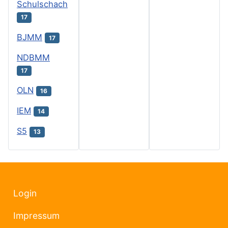
Schulschach
17
BJMM
17
NDBMM
17
OLN
16
IEM
14
S5
13
Login
Impressum