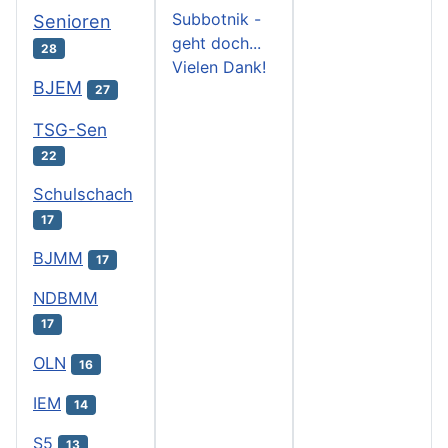
Subbotnik -
Senioren
geht doch...
28
Vielen Dank!
BJEM
27
TSG-Sen
22
Schulschach
17
BJMM
17
NDBMM
17
OLN
16
IEM
14
S5
13