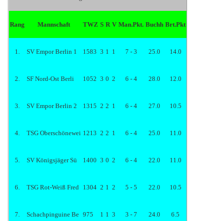
Rang
Mannschaft
TWZ
S
R
V
Man.Pkt.
Buchh
Brt.Pkt
1.
SV Empor Berlin 1
1583
3
1
1
7 - 3
25.0
14.0
2.
SF Nord-Ost Berli
1052
3
0
2
6 - 4
28.0
12.0
3.
SV Empor Berlin 2
1315
2
2
1
6 - 4
27.0
10.5
4.
TSG Oberschönewei
1213
2
2
1
6 - 4
25.0
11.0
5.
SV Königsjäger Sü
1400
3
0
2
6 - 4
22.0
11.0
6.
TSG Rot-Weiß Fred
1304
2
1
2
5 - 5
22.0
10.5
7.
Schachpinguine Be
975
1
1
3
3 - 7
24.0
6.5