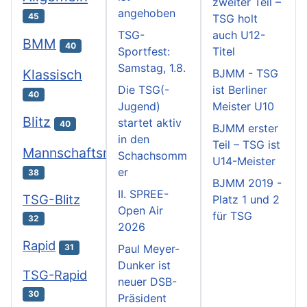
zweiter Teil –
angehoben
45
TSG holt
TSG-
auch U12-
BMM
40
Sportfest:
Titel
Samstag, 1.8.
Klassisch
BJMM - TSG
Die TSG(-
ist Berliner
40
Jugend)
Meister U10
Blitz
startet aktiv
40
BJMM erster
in den
Teil – TSG ist
Mannschaftsmeisterschaften
Schachsomm
U14-Meister
er
38
BJMM 2019 -
II. SPREE-
TSG-Blitz
Platz 1 und 2
Open Air
für TSG
32
2026
Rapid
31
Paul Meyer-
Dunker ist
TSG-Rapid
neuer DSB-
30
Präsident