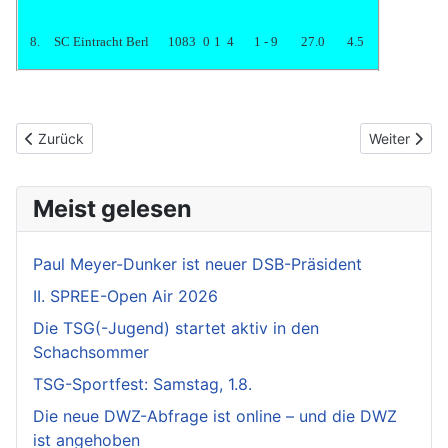
8.
SC Eintracht Berl
1083
0
1
4
1 - 9
27.0
4.5
Vorheriger Beitrag: TSG ist Berliner Blitz-Mannschaftsmeister 20
Nächster Be
Zurück
Weiter
Meist gelesen
Paul Meyer-Dunker ist neuer DSB-Präsident
II. SPREE-Open Air 2026
Die TSG(-Jugend) startet aktiv in den
Schachsommer
TSG-Sportfest: Samstag, 1.8.
Die neue DWZ-Abfrage ist online – und die DWZ
ist angehoben