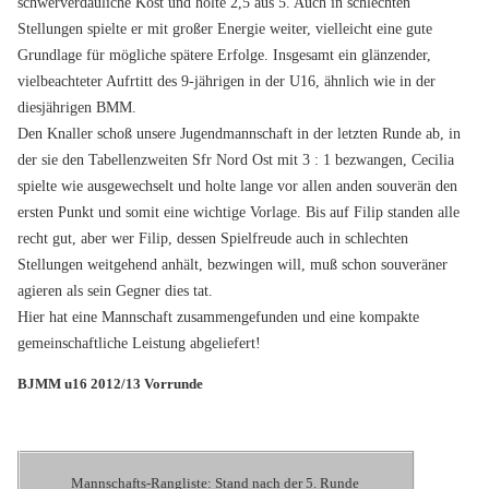
schwerverdauliche Kost und holte 2,5 aus 5. Auch in schlechten
Stellungen spielte er mit großer Energie weiter, vielleicht eine gute
Grundlage für mögliche spätere Erfolge. Insgesamt ein glänzender,
vielbeachteter Aufrtitt des 9-jährigen in der U16, ähnlich wie in der
diesjährigen BMM.
Den Knaller schoß unsere Jugendmannschaft in der letzten Runde ab, in
der sie den Tabellenzweiten Sfr Nord Ost mit 3 : 1 bezwangen, Cecilia
spielte wie ausgewechselt und holte lange vor allen anden souverän den
ersten Punkt und somit eine wichtige Vorlage. Bis auf Filip standen alle
recht gut, aber wer Filip, dessen Spielfreude auch in schlechten
Stellungen weitgehend anhält, bezwingen will, muß schon souveräner
agieren als sein Gegner dies tat.
Hier hat eine Mannschaft zusammengefunden und eine kompakte
gemeinschaftliche Leistung abgeliefert!
BJMM u16 2012/13 Vorrunde
Mannschafts-Rangliste: Stand nach der 5. Runde