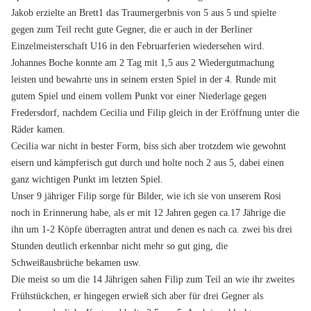
Jakob erzielte an Brett1 das Traumergerbnis von 5 aus 5 und spielte
gegen zum Teil recht gute Gegner, die er auch in der Berliner
Einzelmeisterschaft U16 in den Februarferien wiedersehen wird.
Johannes Boche konnte am 2 Tag mit 1,5 aus 2 Wiedergutmachung
leisten und bewahrte uns in seinem ersten Spiel in der 4. Runde mit
gutem Spiel und einem vollem Punkt vor einer Niederlage gegen
Fredersdorf, nachdem Cecilia und Filip gleich in der Eröffnung unter die
Räder kamen.
Cecilia war nicht in bester Form, biss sich aber trotzdem wie gewohnt
eisern und kämpferisch gut durch und holte noch 2 aus 5, dabei einen
ganz wichtigen Punkt im letzten Spiel.
Unser 9 jähriger Filip sorge für Bilder, wie ich sie von unserem Rosi
noch in Erinnerung habe, als er mit 12 Jahren gegen ca.17 Jährige die
ihn um 1-2 Köpfe überragten antrat und denen es nach ca. zwei bis drei
Stunden deutlich erkennbar nicht mehr so gut ging, die
Schweißausbrüche bekamen usw.
Die meist so um die 14 Jährigen sahen Filip zum Teil an wie ihr zweites
Frühstückchen, er hingegen erwieß sich aber für drei Gegner als