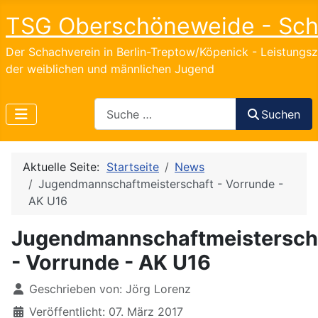
TSG Oberschöneweide - Sc
Der Schachverein in Berlin-Treptow/Köpenick - Leistungs
der weiblichen und männlichen Jugend
Search
Suchen
Aktuelle Seite:
Startseite
News
Jugendmannschaftmeisterschaft - Vorrunde -
AK U16
Jugendmannschaftmeistersch
- Vorrunde - AK U16
Details
Geschrieben von:
Jörg Lorenz
Veröffentlicht: 07. März 2017