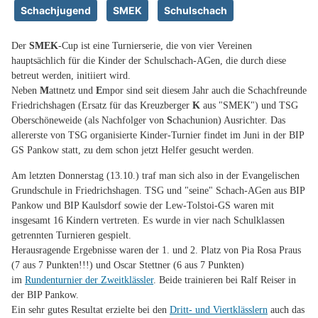
Schachjugend
SMEK
Schulschach
Der
SMEK
-Cup ist eine Turnierserie, die von vier Vereinen
hauptsächlich für die Kinder der Schulschach-AGen, die durch diese
betreut werden, initiiert wird.
Neben
M
attnetz und
E
mpor sind seit diesem Jahr auch die Schachfreunde
Friedrichshagen (Ersatz für das Kreuzberger
K
aus "SMEK") und TSG
Oberschöneweide (als Nachfolger von
S
chachunion) Ausrichter. Das
allererste von TSG organisierte Kinder-Turnier findet im Juni in der BIP
GS Pankow statt, zu dem schon jetzt Helfer gesucht werden.
Am letzten Donnerstag (13.10.) traf man sich also in der Evangelischen
Grundschule in Friedrichshagen. TSG und "seine" Schach-AGen aus BIP
Pankow und BIP Kaulsdorf sowie der Lew-Tolstoi-GS waren mit
insgesamt 16 Kindern vertreten. Es wurde in vier nach Schulklassen
getrennten Turnieren gespielt.
Herausragende Ergebnisse waren der 1. und 2. Platz von Pia Rosa Praus
(7 aus 7 Punkten!!!) und Oscar Stettner (6 aus 7 Punkten)
im
Rundenturnier der Zweitklässler
. Beide trainieren bei Ralf Reiser in
der BIP Pankow.
Ein sehr gutes Resultat erzielte bei den
Dritt- und Viertklässlern
auch das