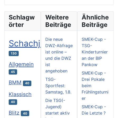
Schlagw
Weitere
Ähnliche
örter
Beiträge
Beiträge
Die neue
SMEK-Cup -
Schachjugend
DWZ-Abfrage
TSG-
ist online –
Kinderturnier
130
und die DWZ
an der BIP
Allgemein
ist
Pankow
angehoben
45
SMEK-Cup -
TSG-
Drei Pokale
BMM
40
Sportfest:
beim
Samstag, 1.8.
Frühlingsturni
Klassisch
er
Die TSG(-
40
Jugend)
SMEK-Cup -
Blitz
startet aktiv
Die Letzte ?
40