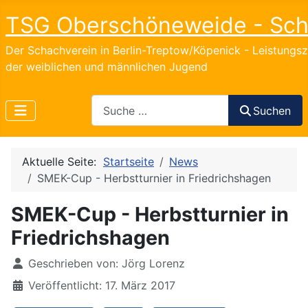
TSG Oberschöneweide - Sc
Der Schachverein in Berlin-Treptow/Köpenick - Leistungs
der weiblichen und männlichen Jugend
Search
Suchen
Aktuelle Seite:
Startseite
News
SMEK-Cup - Herbstturnier in Friedrichshagen
SMEK-Cup - Herbstturnier in
Friedrichshagen
Details
Geschrieben von:
Jörg Lorenz
Veröffentlicht: 17. März 2017