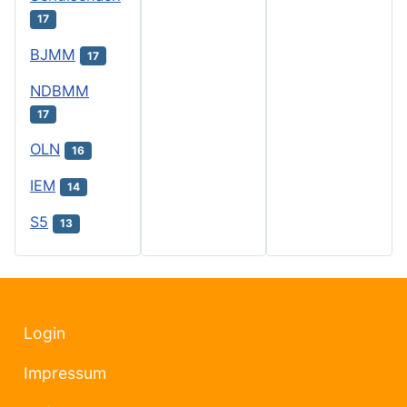
17
BJMM
17
NDBMM
17
OLN
16
IEM
14
S5
13
Login
Impressum