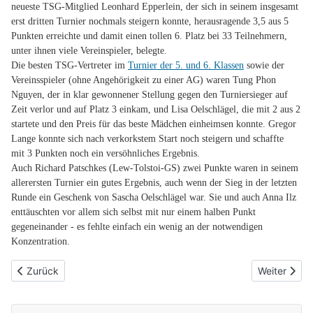
neueste TSG-Mitglied Leonhard Epperlein, der sich in seinem insgesamt
erst dritten Turnier nochmals steigern konnte, herausragende 3,5 aus 5
Punkten erreichte und damit einen tollen 6. Platz bei 33 Teilnehmern,
unter ihnen viele Vereinspieler, belegte.
Die besten TSG-Vertreter im
Turnier der 5. und 6. Klassen
sowie der
Vereinsspieler (ohne Angehörigkeit zu einer AG) waren Tung Phon
Nguyen, der in klar gewonnener Stellung gegen den Turniersieger auf
Zeit verlor und auf Platz 3 einkam, und Lisa Oelschlägel, die mit 2 aus 2
startete und den Preis für das beste Mädchen einheimsen konnte. Gregor
Lange konnte sich nach verkorkstem Start noch steigern und schaffte
mit 3 Punkten noch ein versöhnliches Ergebnis.
Auch Richard Patschkes (Lew-Tolstoi-GS) zwei Punkte waren in seinem
allerersten Turnier ein gutes Ergebnis, auch wenn der Sieg in der letzten
Runde ein Geschenk von Sascha Oelschlägel war. Sie und auch Anna Ilz
enttäuschten vor allem sich selbst mit nur einem halben Punkt
gegeneinander - es fehlte einfach ein wenig an der notwendigen
Konzentration.
Vorheriger Beitrag: IEM U8 in Sebnitz
Nächster Be
Zurück
Weiter