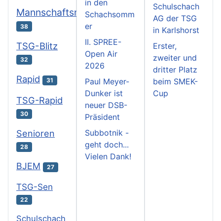
in den
Schulschach
Mannschaftsmeisterschaften
Schachsomm
AG der TSG
er
38
in Karlshorst
II. SPREE-
TSG-Blitz
Erster,
Open Air
zweiter und
32
2026
dritter Platz
Rapid
31
Paul Meyer-
beim SMEK-
Dunker ist
Cup
TSG-Rapid
neuer DSB-
30
Präsident
Subbotnik -
Senioren
geht doch...
28
Vielen Dank!
BJEM
27
TSG-Sen
22
Schulschach