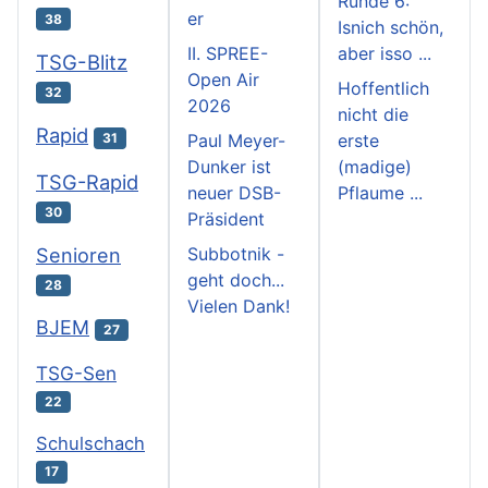
Runde 6:
er
38
Isnich schön,
II. SPREE-
aber isso ...
TSG-Blitz
Open Air
Hoffentlich
32
2026
nicht die
Rapid
31
Paul Meyer-
erste
Dunker ist
(madige)
TSG-Rapid
neuer DSB-
Pflaume ...
30
Präsident
Subbotnik -
Senioren
geht doch...
28
Vielen Dank!
BJEM
27
TSG-Sen
22
Schulschach
17