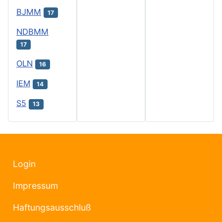
BJMM
17
NDBMM
17
OLN
16
IEM
14
S5
13
Login
Impressum
Haftungsausschluß