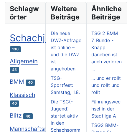
Schlagw
Weitere
Ähnliche
örter
Beiträge
Beiträge
Die neue
TSG 2 BMM
Schachjugend
DWZ-Abfrage
7. Runde -
ist online –
Knapp
130
und die DWZ
daneben ist
Allgemein
ist
auch verloren
angehoben
...
45
TSG-
... und er rollt
BMM
40
Sportfest:
und rollt und
Samstag, 1.8.
rollt
Klassisch
Die TSG(-
Führungswec
40
Jugend)
hsel in der
Blitz
startet aktiv
Stadtliga A
40
in den
TSG2 BMM-
Mannschaftsmeisterschaften
Schachsomm