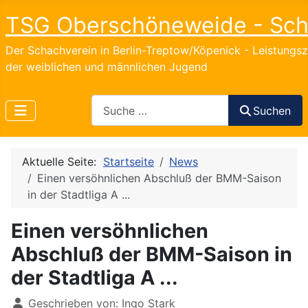
TSG Oberschöneweide - Sc
Der Schachverein in Berlin-Treptow/Köpenick - Leistungs
der weiblichen und männlichen Jugend
Search
Suchen
Aktuelle Seite:
Startseite
News
Einen versöhnlichen Abschluß der BMM-Saison
in der Stadtliga A ...
Einen versöhnlichen
Abschluß der BMM-Saison in
der Stadtliga A ...
Details
Geschrieben von:
Ingo Stark