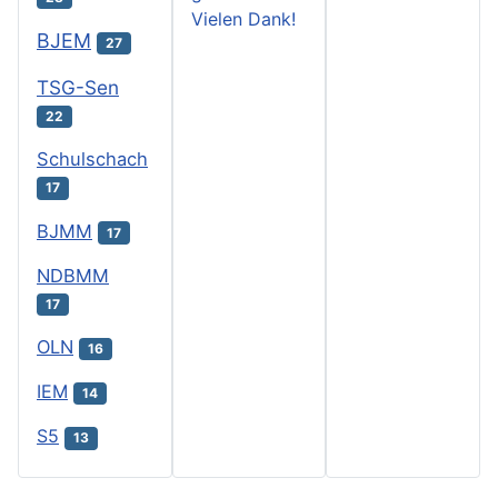
Vielen Dank!
BJEM
27
TSG-Sen
22
Schulschach
17
BJMM
17
NDBMM
17
OLN
16
IEM
14
S5
13