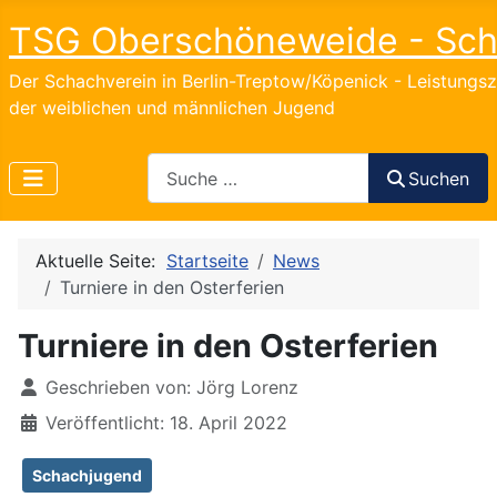
TSG Oberschöneweide - Sc
Der Schachverein in Berlin-Treptow/Köpenick - Leistungs
der weiblichen und männlichen Jugend
Search
Suchen
Aktuelle Seite:
Startseite
News
Turniere in den Osterferien
Turniere in den Osterferien
Details
Geschrieben von:
Jörg Lorenz
Veröffentlicht: 18. April 2022
Schachjugend