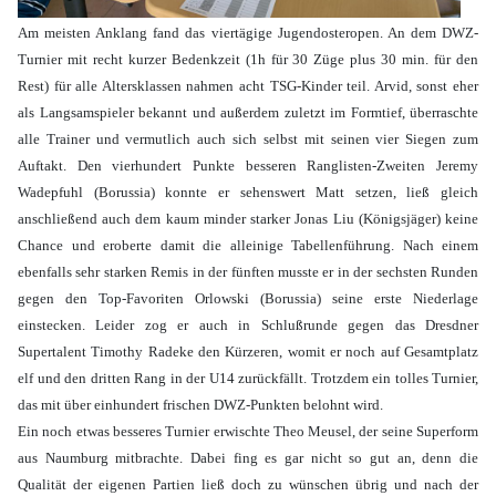
Am meisten Anklang fand das viertägige Jugendosteropen. An dem DWZ-
Turnier mit recht kurzer Bedenkzeit (1h für 30 Züge plus 30 min. für den
Rest) für alle Altersklassen nahmen acht TSG-Kinder teil. Arvid, sonst eher
als Langsamspieler bekannt und außerdem zuletzt im Formtief, überraschte
alle Trainer und vermutlich auch sich selbst mit seinen vier Siegen zum
Auftakt. Den vierhundert Punkte besseren Ranglisten-Zweiten Jeremy
Wadepfuhl (Borussia) konnte er sehenswert Matt setzen, ließ gleich
anschließend auch dem kaum minder starker Jonas Liu (Königsjäger) keine
Chance und eroberte damit die alleinige Tabellenführung. Nach einem
ebenfalls sehr starken Remis in der fünften musste er in der sechsten Runden
gegen den Top-Favoriten Orlowski (Borussia) seine erste Niederlage
einstecken. Leider zog er auch in Schlußrunde gegen das Dresdner
Supertalent Timothy Radeke den Kürzeren, womit er noch auf Gesamtplatz
elf und den dritten Rang in der U14 zurückfällt. Trotzdem ein tolles Turnier,
das mit über einhundert frischen DWZ-Punkten belohnt wird.
Ein noch etwas besseres Turnier erwischte Theo Meusel, der seine Superform
aus Naumburg mitbrachte. Dabei fing es gar nicht so gut an, denn die
Qualität der eigenen Partien ließ doch zu wünschen übrig und nach der