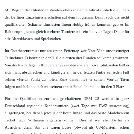
Mit Beginn der Osterferien standen etwas später im Jahr als üblich die Finals
der Berliner Einzelmeisterschaften auf dem Programm. Damit auch die nicht
qualifizierten Schachenthusiasten ihrem Hobby frönen konnten, gab es im
Rahmenprogramm gleich mehrere Turniere mit ein bis vier Tagen Dauer für
alle Altersklassen und Spielstärken.
Im Osterhasenturnier nur am ersten Ferientag war Nhat Vinh unser einziger
Teilnehmer. Er konnte in der U10 die ersten drei Runden souverän gewinnen.
Von der Niederlage in Runde vier gegen den späteren Zweitplatzierten ließ er
sich nicht abschrecken und kündigte an, in der letzten Partie auf jeden Fall
seinen vierten Punkt zu holen. Kurz darauf ließ er seinen Worten Taten
folgen und belohnt sich mit seinem ersten Pokal überhaupt für den 3.Platz.
Für die Qualifikation zur neu geschaffenen DEM U8 werden in ganz
Deutschland regionale Kinderturniere (zwei Tage mit DWZ-Auswertung)
ausgetragen, bei denen jeweils der beste Junge und das beste Mädchen ein
Ticket nach Willingen ergattern können. Diesmal war also Berlin als
Ausrichter dran. Von uns waren Luise (obwohl als U8-Meisterin schon