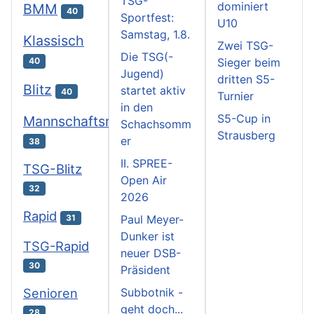
TSG-
dominiert
BMM
40
Sportfest:
U10
Samstag, 1.8.
Klassisch
Zwei TSG-
Die TSG(-
Sieger beim
40
Jugend)
dritten S5-
Blitz
startet aktiv
40
Turnier
in den
S5-Cup in
Mannschaftsmeisterschaften
Schachsomm
Strausberg
er
38
II. SPREE-
TSG-Blitz
Open Air
32
2026
Rapid
31
Paul Meyer-
Dunker ist
TSG-Rapid
neuer DSB-
30
Präsident
Subbotnik -
Senioren
geht doch...
28