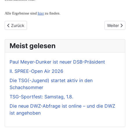
Alle Ergebnisse sind
hier
zu finden.
Vorheriger Beitrag: BJEM Finale – Karl ist neuer Berliner Meister 
Nächster Be
Zurück
Weiter
Meist gelesen
Paul Meyer-Dunker ist neuer DSB-Präsident
II. SPREE-Open Air 2026
Die TSG(-Jugend) startet aktiv in den
Schachsommer
TSG-Sportfest: Samstag, 1.8.
Die neue DWZ-Abfrage ist online – und die DWZ
ist angehoben