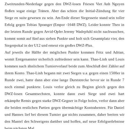
Zweitrunden-Niederlage gegen den DWZ-losen Friesen Viet Anh Nguyen
floßen sogar einige Tränen. Aber das schien die Initial-Zündung für vier
Siege en suite gewesen zu sein. Am Ende dieser Siegesserie stand sein toller
Erfolg gegen Tobias Spranger (Empor -1648 DWZ). Leider konnte Theo in
der letzten Runde gegen Arvid-Opfer Jeremy Wadepfuhl nicht nachwaschen,
kommt somit auf fünf aus sieben Punkte und holt sich Gesamtplatz vier, den
Siegerpokal in der U12 und erneut ein großes DWZ-Plus.
Auf jeweils die Hälfte der möglichen Punkte kommen Fritz und Adrian,
womit Erstgenannter sicherlich zufriedener sein kann. Thao-Linh und Louis
kommen nach ähnlichem Turnierverlauf beide zum Abschluß drei Zähler auf
ihrem Konto. Thao-Linh begann mit zwei Siegen u.a. gegen einen 1500er in
Runde zwei, hatte dann aber eine lange Durststrecke bevor sie in Runde 7
noch einmal punktete. Louis verlor gleich zu Beginn gleich gegen den
DWZ-losen Gesamtsechsten, konnte dann zwei Siege und zwei hart
erkämpfte Remis gegen starke DWZ-Gegner in Folge holen, verlor dann aber
die beiden restlichen Partien gegen übermächtige Kontrahenten. Für Daniel
und Hannes lief bei diesem Turnier gar nichts zusammen, daher breiten wir
den Mantel des Schweigens darüber und hoffen, auf neue Erfolgserlebnisse
beim nächsten Mal.