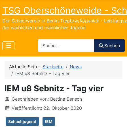
TSG Oberschöneweide - Sc
Der Schachverein in Berlin-Treptow/Köpenick - Leistungs
der weiblichen und männlichen Jugend
Search
Suchen
Aktuelle Seite:
Startseite
News
IEM u8 Sebnitz - Tag vier
IEM u8 Sebnitz - Tag vier
Details
Geschrieben von:
Bettina Bensch
Veröffentlicht: 22. Oktober 2020
Schachjugend
IEM