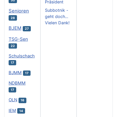
30
Präsident
Subbotnik -
Senioren
geht doch...
28
Vielen Dank!
BJEM
27
TSG-Sen
22
Schulschach
17
BJMM
17
NDBMM
17
OLN
16
IEM
14