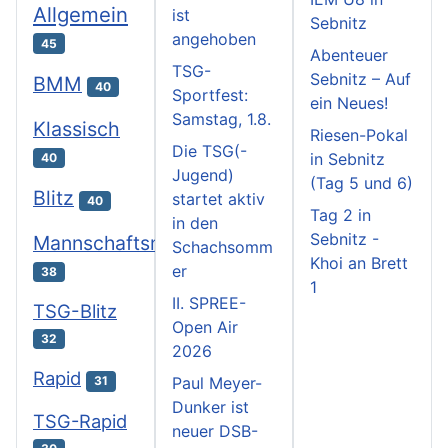
Allgemein
ist
Sebnitz
angehoben
45
Abenteuer
TSG-
Sebnitz – Auf
BMM
40
Sportfest:
ein Neues!
Samstag, 1.8.
Klassisch
Riesen-Pokal
Die TSG(-
in Sebnitz
40
Jugend)
(Tag 5 und 6)
Blitz
startet aktiv
40
Tag 2 in
in den
Sebnitz -
Mannschaftsmeisterschaften
Schachsomm
Khoi an Brett
er
38
1
II. SPREE-
TSG-Blitz
Open Air
32
2026
Rapid
31
Paul Meyer-
Dunker ist
TSG-Rapid
neuer DSB-