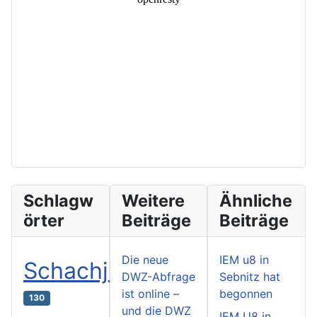
Schlagw
Weitere
Ähnliche
örter
Beiträge
Beiträge
Die neue
IEM u8 in
Schachjugend
DWZ-Abfrage
Sebnitz hat
ist online –
begonnen
130
und die DWZ
IEM U8 in