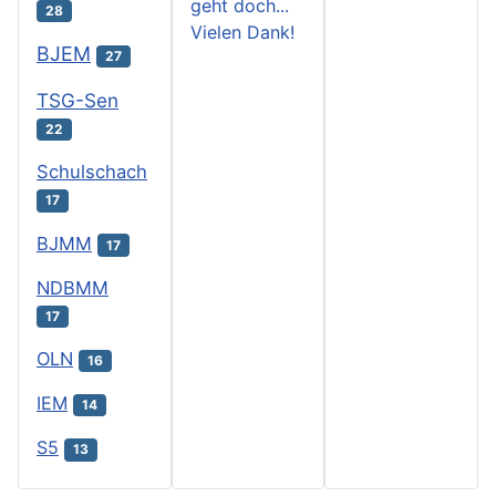
geht doch...
28
Vielen Dank!
BJEM
27
TSG-Sen
22
Schulschach
17
BJMM
17
NDBMM
17
OLN
16
IEM
14
S5
13