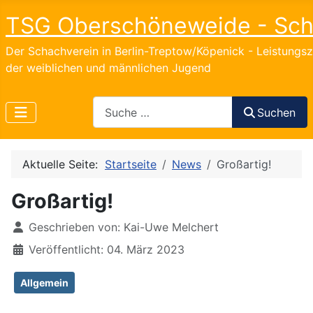
TSG Oberschöneweide - Sc
Der Schachverein in Berlin-Treptow/Köpenick - Leistungs
der weiblichen und männlichen Jugend
Search
Suchen
Aktuelle Seite:
Startseite
News
Großartig!
Großartig!
Details
Geschrieben von:
Kai-Uwe Melchert
Veröffentlicht: 04. März 2023
Allgemein