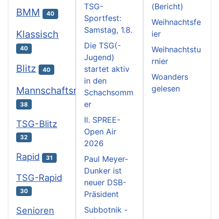
TSG-
(Bericht)
BMM
40
Sportfest:
Weihnachtsfe
Samstag, 1.8.
Klassisch
ier
Die TSG(-
Weihnachtstu
40
Jugend)
rnier
Blitz
startet aktiv
40
Woanders
in den
gelesen
Mannschaftsmeisterschaften
Schachsomm
er
38
II. SPREE-
TSG-Blitz
Open Air
32
2026
Rapid
31
Paul Meyer-
Dunker ist
TSG-Rapid
neuer DSB-
30
Präsident
Subbotnik -
Senioren