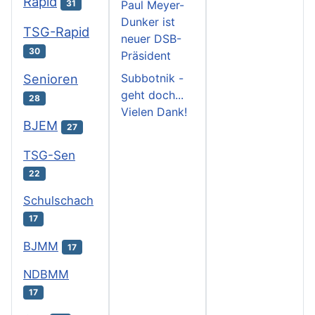
Rapid
31
Paul Meyer-
Dunker ist
TSG-Rapid
neuer DSB-
30
Präsident
Subbotnik -
Senioren
geht doch...
28
Vielen Dank!
BJEM
27
TSG-Sen
22
Schulschach
17
BJMM
17
NDBMM
17