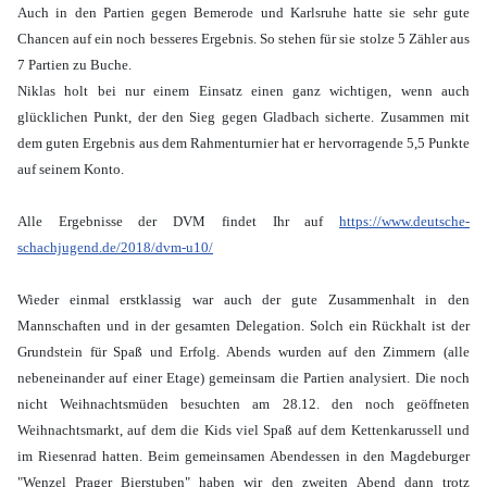
Auch in den Partien gegen Bemerode und Karlsruhe hatte sie sehr gute
Chancen auf ein noch besseres Ergebnis. So stehen für sie stolze 5 Zähler aus
7 Partien zu Buche.
Niklas holt bei nur einem Einsatz einen ganz wichtigen, wenn auch
glücklichen Punkt, der den Sieg gegen Gladbach sicherte. Zusammen mit
dem guten Ergebnis aus dem Rahmenturnier hat er hervorragende 5,5 Punkte
auf seinem Konto.
Alle Ergebnisse der DVM findet Ihr auf
https://www.deutsche-
schachjugend.de/2018/dvm-u10/
Wieder einmal erstklassig war auch der gute Zusammenhalt in den
Mannschaften und in der gesamten Delegation. Solch ein Rückhalt ist der
Grundstein für Spaß und Erfolg. Abends wurden auf den Zimmern (alle
nebeneinander auf einer Etage) gemeinsam die Partien analysiert. Die noch
nicht Weihnachtsmüden besuchten am 28.12. den noch geöffneten
Weihnachtsmarkt, auf dem die Kids viel Spaß auf dem Kettenkarussell und
im Riesenrad hatten. Beim gemeinsamen Abendessen in den Magdeburger
"Wenzel Prager Bierstuben" haben wir den zweiten Abend dann trotz