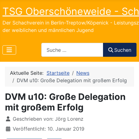
TSG Oberschöneweide - Sc
Der Schachverein in Berlin-Treptow/Köpenick - Leistungs
der weiblichen und männlichen Jugend
Search
Suchen
Aktuelle Seite:
Startseite
News
DVM u10: Große Delegation mit großem Erfolg
DVM u10: Große Delegation
mit großem Erfolg
Details
Geschrieben von:
Jörg Lorenz
Veröffentlicht: 10. Januar 2019