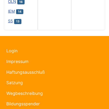
OLN
16
IEM
14
S5
13
Login
Impressum
Haftungsausschluß
Satzung
Wegbeschreibung
Bildungsspender