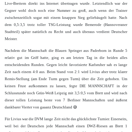
Live-Brettern direkt ins Internet übertragen wurde. Letztendlich war der
Gegner wohl doch noch eine Nummer zu groß, auch wenn der Trainer
zwischenzeitlich sogar mit einem knappen Sieg geliebäugelt hatte. Nach
dem 0,5:3,5 trotz toller TSG-Leistung wurde Bemerode (Hannoveraner
Stadtteil) später natürlich zu Recht und auch überaus verdient Deutscher
Meister.
Nachdem die Mannschaft die Blauen Springer aus Paderborn in Runde 5
relativ gut im Griff hatte, ging es am letzten Tag in die beiden alles
entscheidenden Runden. Gegen leicht favorisierte Karlsruher sah es lange
Zeit nach einem 4:0 aus. Beim Stand von 2:1 wird Livius aber trotz klarer
Remis-Stellung (am Ende Turm gegen Turm) über die Zeit gehoben. Um
keinen Frust aufkommen zu lassen, fegte DIE MANNSCHAFT in der
Schlussrunde noch Grün-Weiß Leipzig mit 3,5:0,5 vom Brett und wird nach
dieser tollen Leistung beste von 7 Berliner Mannschaften und äußerst
dankbarer Vierter von gaaanz Deutschland 😅
Für Livius war die DVM lange Zeit nicht das glücklichste Turnier. Einerseits,
weil bei der Deutschen jede Mannschaft einen DWZ-Riesen an Brett 1