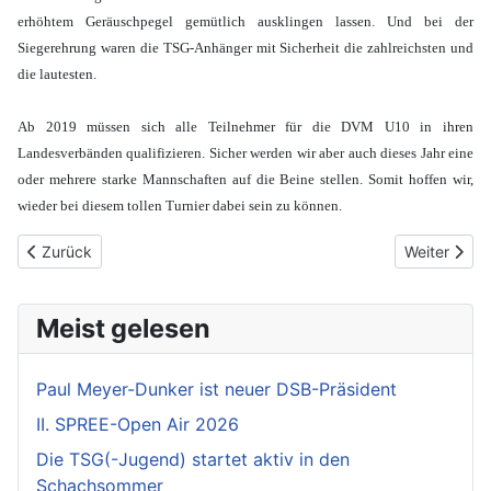
erhöhtem Geräuschpegel gemütlich ausklingen lassen. Und bei der
Siegerehrung waren die TSG-Anhänger mit Sicherheit die zahlreichsten und
die lautesten.
Ab 2019 müssen sich alle Teilnehmer für die DVM U10 in ihren
Landesverbänden qualifizieren. Sicher werden wir aber auch dieses Jahr eine
oder mehrere starke Mannschaften auf die Beine stellen. Somit hoffen wir,
wieder bei diesem tollen Turnier dabei sein zu können.
Vorheriger Beitrag: DVM-Nachlese in Bildern
Nächster Be
Zurück
Weiter
Meist gelesen
Paul Meyer-Dunker ist neuer DSB-Präsident
II. SPREE-Open Air 2026
Die TSG(-Jugend) startet aktiv in den
Schachsommer