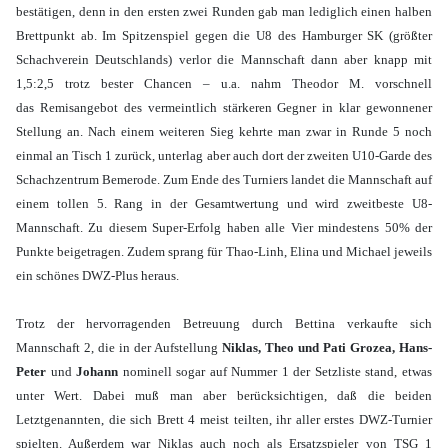
bestätigen, denn in den ersten zwei Runden gab man lediglich einen halben
Brettpunkt ab. Im Spitzenspiel gegen die U8 des Hamburger SK (größter
Schachverein Deutschlands) verlor die Mannschaft dann aber knapp mit
1,5:2,5 trotz bester Chancen – u.a. nahm Theodor M. vorschnell
das Remisangebot des vermeintlich stärkeren Gegner in klar gewonnener
Stellung an. Nach einem weiteren Sieg kehrte man zwar in Runde 5 noch
einmal an Tisch 1 zurück, unterlag aber auch dort der zweiten U10-Garde des
Schachzentrum Bemerode. Zum Ende des Turniers landet die Mannschaft auf
einem tollen 5. Rang in der Gesamtwertung und wird zweitbeste U8-
Mannschaft. Zu diesem Super-Erfolg haben alle Vier mindestens 50% der
Punkte beigetragen. Zudem sprang für Thao-Linh, Elina und Michael jeweils
ein schönes DWZ-Plus heraus.
Trotz der hervorragenden Betreuung durch Bettina verkaufte sich
Mannschaft 2, die in der Aufstellung
Niklas, Theo und Pati Grozea, Hans-
Peter
und
Johann
nominell sogar auf Nummer 1 der Setzliste stand, etwas
unter Wert. Dabei muß man aber berücksichtigen, daß die beiden
Letztgenannten, die sich Brett 4 meist teilten, ihr aller erstes DWZ-Turnier
spielten. Außerdem war Niklas auch noch als Ersatzspieler von TSG 1