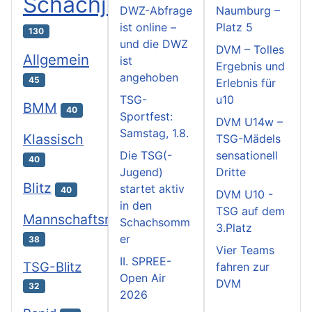
Schachjugend
DWZ-Abfrage
Naumburg –
ist online –
Platz 5
130
und die DWZ
DVM – Tolles
Allgemein
ist
Ergebnis und
angehoben
45
Erlebnis für
TSG-
u10
BMM
40
Sportfest:
DVM U14w –
Samstag, 1.8.
Klassisch
TSG-Mädels
Die TSG(-
sensationell
40
Jugend)
Dritte
Blitz
startet aktiv
40
DVM U10 -
in den
TSG auf dem
Mannschaftsmeisterschaften
Schachsomm
3.Platz
er
38
Vier Teams
II. SPREE-
TSG-Blitz
fahren zur
Open Air
DVM
32
2026