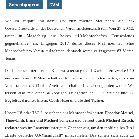
Schachjugend
DVM
Wie im Vorjahr und damit erst zum zweiten Mal nahm die TSG
Oberschöneweide an der Deutschen Vereinsmeisterschaft teil. Vom 27.-29.12.
traten in Magdeburg die besten u10-Mannschaften Deutschlands
gegeneinander an. Entgegen 2017 durfte dieses Mal aber nur eine
Mannschaft pro Verein teilnehmen, dennoch waren es insgesamt 63 Vierer-
Teams.
Das Interesse unter unseren Kids war aber so groß, daß wir unsere zweite U10
und eine reine U8-Mannschaft im Rahmenturnier antreten ließen, das vom
Veranstalter extra für die Zweitmannschaften ins Leben gerufen wurde. Wir
reisten also mit einer 30-köpfigen Delegation an – 13 Spieler und 17
Begleiter, darunter Eltern, Geschwister und die drei Trainer.
Unsere U8 oder TSG 3, bestehend aus Mannschaftskapitän
Theodor Meusel,
Thao-Linh, Elina und Michael Schwarz
und betreut durch
Michael Rätsch
,
rechnete sich im Rahmenturnier gute Chancen aus, um den inoffiziellen Titel
„Beste deutsche U8-Mannschaft“ mitzuspielen. Das schien sich auch zu