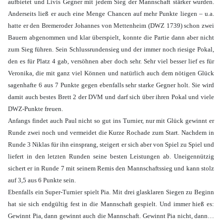
aufbietet und Livis Gegner mit jedem Sieg der Mannschaft stärker wurden.
Anderseits ließ er auch eine Menge Chancen auf mehr Punkte liegen – u.a.
hatte er den Bremeroder Johannes von Mettenheim (DWZ 1739) schon zwei
Bauern abgenommen und klar überspielt, konnte die Partie dann aber nicht
zum Sieg führen. Sein Schlussrundensieg und der immer noch riesige Pokal,
den es für Platz 4 gab, versöhnen aber doch sehr. Sehr viel besser lief es für
Veronika, die mit ganz viel Können und natürlich auch dem nötigen Glück
sagenhafte 6 aus 7 Punkte gegen ebenfalls sehr starke Gegner holt. Sie wird
damit auch bestes Brett 2 der DVM und darf sich über ihren Pokal und viele
DWZ-Punkte freuen.
Anfangs findet auch Paul nicht so gut ins Turnier, nur mit Glück gewinnt er
Runde zwei noch und vermeidet die Kurze Rochade zum Start. Nachdem in
Runde 3 Niklas für ihn einsprang, steigert er sich aber von Spiel zu Spiel und
liefert in den letzten Runden seine besten Leistungen ab. Uneigennützig
sichert er in Runde 7 mit seinem Remis den Mannschaftssieg und kann stolz
auf 3,5 aus 6 Punkte sein.
Ebenfalls ein Super-Turnier spielt Pia. Mit drei glasklaren Siegen zu Beginn
hat sie sich endgültig fest in die Mannschaft gespielt. Und immer hieß es:
Gewinnt Pia, dann gewinnt auch die Mannschaft. Gewinnt Pia nicht, dann…