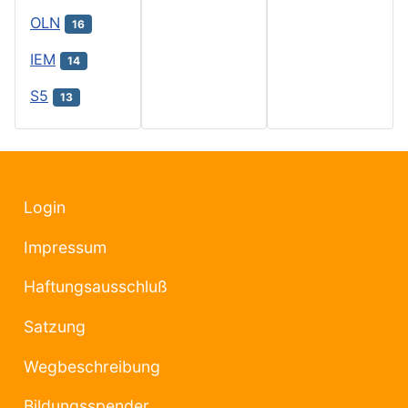
OLN
16
IEM
14
S5
13
Login
Impressum
Haftungsausschluß
Satzung
Wegbeschreibung
Bildungsspender