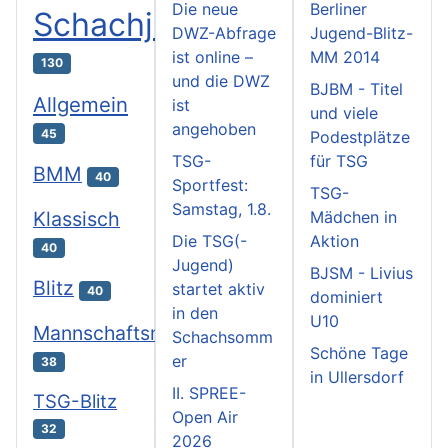
Die neue
Berliner
Schachjugend
DWZ-Abfrage
Jugend-Blitz-
ist online –
MM 2014
130
und die DWZ
BJBM - Titel
Allgemein
ist
und viele
angehoben
45
Podestplätze
TSG-
für TSG
BMM
40
Sportfest:
TSG-
Samstag, 1.8.
Klassisch
Mädchen in
Die TSG(-
Aktion
40
Jugend)
BJSM - Livius
Blitz
startet aktiv
40
dominiert
in den
U10
Mannschaftsmeisterschaften
Schachsomm
Schöne Tage
er
38
in Ullersdorf
II. SPREE-
TSG-Blitz
Open Air
32
2026