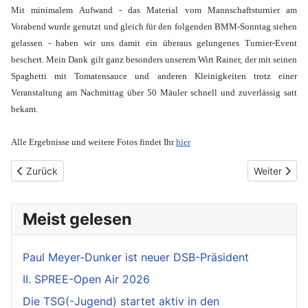
Mit minimalem Aufwand - das Material vom Mannschaftsturnier am
Vorabend wurde genutzt und gleich für den folgenden BMM-Sonntag stehen
gelassen - haben wir uns damit ein überaus gelungenes Turnier-Event
beschert. Mein Dank gilt ganz besonders unserem Wirt Rainer, der mit seinen
Spaghetti mit Tomatensauce und anderen Kleinigkeiten trotz einer
Veranstaltung am Nachmittag über 50 Mäuler schnell und zuverlässig satt
bekam.
Alle Ergebnisse und weitere Fotos findet Ihr
hier
Vorheriger Beitrag: DVM u10: Große Delegation mit großem Erfol
Nächster Beit
Zurück
Weiter
Meist gelesen
Paul Meyer-Dunker ist neuer DSB-Präsident
II. SPREE-Open Air 2026
Die TSG(-Jugend) startet aktiv in den