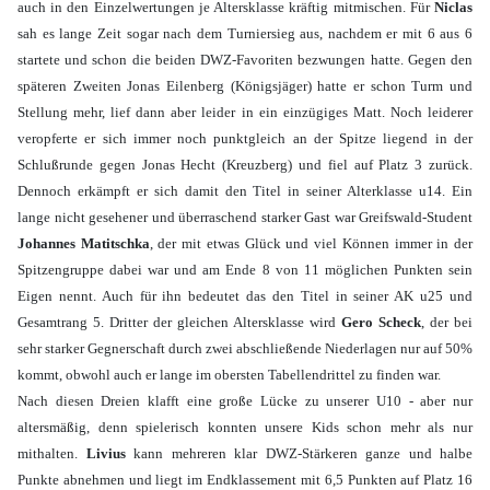
auch in den Einzelwertungen je Altersklasse kräftig mitmischen. Für
Niclas
sah es lange Zeit sogar nach dem Turniersieg aus, nachdem er mit 6 aus 6
startete und schon die beiden DWZ-Favoriten bezwungen hatte. Gegen den
späteren Zweiten Jonas Eilenberg (Königsjäger) hatte er schon Turm und
Stellung mehr, lief dann aber leider in ein einzügiges Matt. Noch leiderer
veropferte er sich immer noch punktgleich an der Spitze liegend in der
Schlußrunde gegen Jonas Hecht (Kreuzberg) und fiel auf Platz 3 zurück.
Dennoch erkämpft er sich damit den Titel in seiner Alterklasse u14. Ein
lange nicht gesehener und überraschend starker Gast war Greifswald-Student
Johannes Matitschka
, der mit etwas Glück und viel Können immer in der
Spitzengruppe dabei war und am Ende 8 von 11 möglichen Punkten sein
Eigen nennt. Auch für ihn bedeutet das den Titel in seiner AK u25 und
Gesamtrang 5. Dritter der gleichen Altersklasse wird
Gero Scheck
, der bei
sehr starker Gegnerschaft durch zwei abschließende Niederlagen nur auf 50%
kommt, obwohl auch er lange im obersten Tabellendrittel zu finden war.
Nach diesen Dreien klafft eine große Lücke zu unserer U10 - aber nur
altersmäßig, denn spielerisch konnten unsere Kids schon mehr als nur
mithalten.
Livius
kann mehreren klar DWZ-Stärkeren ganze und halbe
Punkte abnehmen und liegt im Endklassement mit 6,5 Punkten auf Platz 16