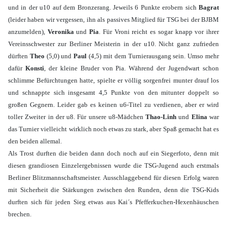
und in der u10 auf dem Bronzerang. Jeweils 6 Punkte erobern sich
Bagrat
(leider haben wir vergessen, ihn als passives Mitglied für TSG bei der BJBM
anzumelden),
Veronika
und
Pia
. Für Vroni reicht es sogar knapp vor ihrer
Vereinsschwester zur Berliner Meisterin in der u10. Nicht ganz zufrieden
dürften
Theo
(5,0) und
Paul
(4,5) mit dem Turnierausgang sein. Umso mehr
dafür
Konsti
, der kleine Bruder von Pia. Während der Jugendwart schon
schlimme Befürchtungen hatte, spielte er völlig sorgenfrei munter drauf los
und schnappte sich insgesamt 4,5 Punkte von den mitunter doppelt so
großen Gegnern. Leider gab es keinen u6-Titel zu verdienen, aber er wird
toller Zweiter in der u8. Für unsere u8-Mädchen
Thao-Linh
und
Elina
war
das Turnier vielleicht wirklich noch etwas zu stark, aber Spaß gemacht hat es
den beiden allemal.
Als Trost durften die beiden dann doch noch auf ein Siegerfoto, denn mit
diesen grandiosen Einzelergebnissen wurde die TSG-Jugend auch erstmals
Berliner Blitzmannschaftsmeister. Ausschlaggebend für diesen Erfolg waren
mit Sicherheit die Stärkungen zwischen den Runden, denn die TSG-Kids
durften sich für jeden Sieg etwas aus Kai´s Pfefferkuchen-Hexenhäuschen
brechen.