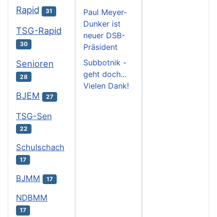
Rapid
31
Paul Meyer-
Dunker ist
TSG-Rapid
neuer DSB-
30
Präsident
Subbotnik -
Senioren
geht doch...
28
Vielen Dank!
BJEM
27
TSG-Sen
22
Schulschach
17
BJMM
17
NDBMM
17