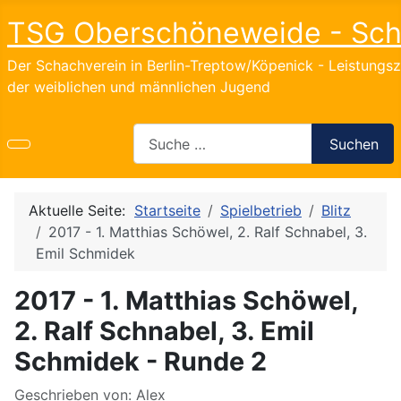
TSG Oberschöneweide - Sc
Der Schachverein in Berlin-Treptow/Köpenick - Leistungs
der weiblichen und männlichen Jugend
Search
Suchen
Aktuelle Seite:
Startseite
Spielbetrieb
Blitz
2017 - 1. Matthias Schöwel, 2. Ralf Schnabel, 3.
Emil Schmidek
2017 - 1. Matthias Schöwel,
2. Ralf Schnabel, 3. Emil
Schmidek - Runde 2
Details
Geschrieben von:
Alex