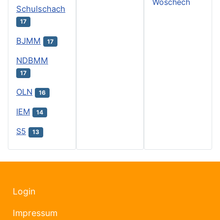
Woschech
Schulschach
17
BJMM
17
NDBMM
17
OLN
16
IEM
14
S5
13
Login
Impressum