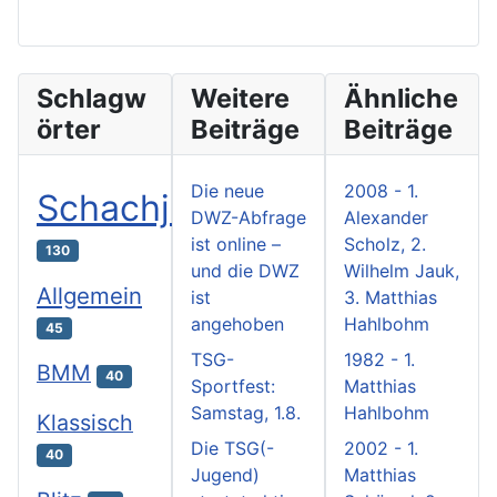
Schlagw
Weitere
Ähnliche
örter
Beiträge
Beiträge
Die neue
2008 - 1.
Schachjugend
DWZ-Abfrage
Alexander
ist online –
Scholz, 2.
130
und die DWZ
Wilhelm Jauk,
Allgemein
ist
3. Matthias
angehoben
Hahlbohm
45
TSG-
1982 - 1.
BMM
40
Sportfest:
Matthias
Samstag, 1.8.
Hahlbohm
Klassisch
Die TSG(-
2002 - 1.
40
Jugend)
Matthias