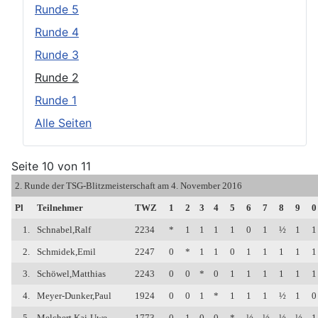
Runde 5
Runde 4
Runde 3
Runde 2
Runde 1
Alle Seiten
Seite 10 von 11
2. Runde der TSG-Blitzmeisterschaft am 4. November 2016
Pl
Teilnehmer
TWZ
1
2
3
4
5
6
7
8
9
0
1.
Schnabel,Ralf
2234
*
1
1
1
1
0
1
½
1
1
2.
Schmidek,Emil
2247
0
*
1
1
0
1
1
1
1
1
3.
Schöwel,Matthias
2243
0
0
*
0
1
1
1
1
1
1
4.
Meyer-Dunker,Paul
1924
0
0
1
*
1
1
1
½
1
0
5.
Melchert,Kai-Uwe
1773
0
1
0
0
*
½
½
½
½
1