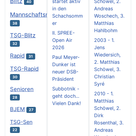
Blitz
startet aktiv
Schöwel, 2.
40
in den
Andreas
Mannschaftsmeisterschaften
Schachsomm
Woschech, 3.
er
Matthias
38
Hahlbohm
II. SPREE-
TSG-Blitz
Open Air
2003 - 1.
32
2026
Jens
Wiedersich,
Rapid
31
Paul Meyer-
2. Matthias
Dunker ist
TSG-Rapid
Schöwel, 3.
neuer DSB-
Christian
30
Präsident
Syré
Subbotnik -
Senioren
2010 - 1.
geht doch...
28
Matthias
Vielen Dank!
Schöwel, 2.
BJEM
27
Dirk
TSG-Sen
Rosenthal, 3.
Andreas
22