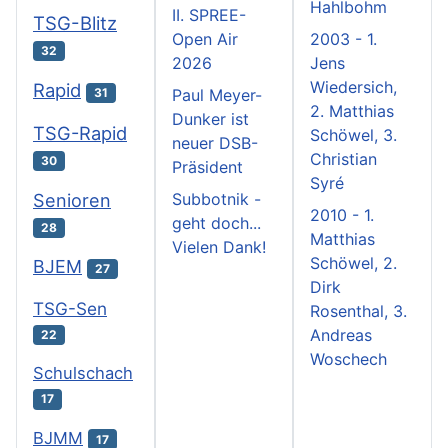
Hahlbohm
II. SPREE-
TSG-Blitz
Open Air
2003 - 1.
32
2026
Jens
Wiedersich,
Rapid
31
Paul Meyer-
2. Matthias
Dunker ist
TSG-Rapid
Schöwel, 3.
neuer DSB-
Christian
30
Präsident
Syré
Subbotnik -
Senioren
2010 - 1.
geht doch...
28
Matthias
Vielen Dank!
Schöwel, 2.
BJEM
27
Dirk
TSG-Sen
Rosenthal, 3.
Andreas
22
Woschech
Schulschach
17
BJMM
17