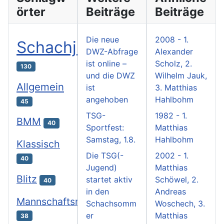
örter
Beiträge
Beiträge
Die neue
2008 - 1.
Schachjugend
DWZ-Abfrage
Alexander
ist online –
Scholz, 2.
130
und die DWZ
Wilhelm Jauk,
Allgemein
ist
3. Matthias
angehoben
Hahlbohm
45
TSG-
1982 - 1.
BMM
40
Sportfest:
Matthias
Samstag, 1.8.
Hahlbohm
Klassisch
Die TSG(-
2002 - 1.
40
Jugend)
Matthias
Blitz
startet aktiv
Schöwel, 2.
40
in den
Andreas
Mannschaftsmeisterschaften
Schachsomm
Woschech, 3.
er
Matthias
38