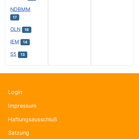
NDBMM
17
OLN
16
IEM
14
S5
13
Login
Impressum
Haftungsausschluß
Satzung