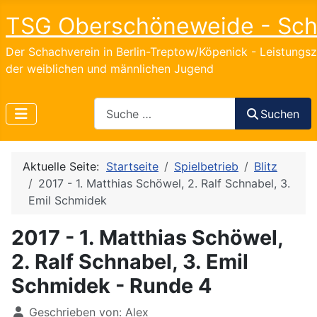
TSG Oberschöneweide - Sc
Der Schachverein in Berlin-Treptow/Köpenick - Leistungs
der weiblichen und männlichen Jugend
Search
Suchen
Aktuelle Seite:
Startseite
Spielbetrieb
Blitz
2017 - 1. Matthias Schöwel, 2. Ralf Schnabel, 3.
Emil Schmidek
2017 - 1. Matthias Schöwel,
2. Ralf Schnabel, 3. Emil
Schmidek - Runde 4
Details
Geschrieben von:
Alex