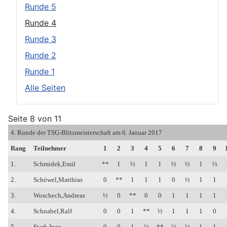
Runde 5
Runde 4
Runde 3
Runde 2
Runde 1
Alle Seiten
Seite 8 von 11
4. Runde der TSG-Blitzmeisterschaft am 6. Januar 2017
Rang
Teilnehmer
1
2
3
4
5
6
7
8
9
1.
Schmidek,Emil
**
1
½
1
1
½
½
1
½
2.
Schöwel,Matthias
0
**
1
1
1
0
½
1
1
3.
Woschech,Andreas
½
0
**
0
0
1
1
1
1
4.
Schnabel,Ralf
0
0
1
**
½
1
1
1
0
5.
Stark,Ingo
0
0
1
½
**
½
½
1
1