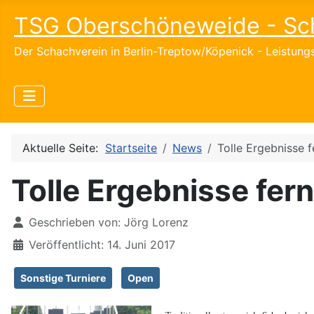
TSG Oberschöneweide - Sc
Der Schachverein in Berlin-Treptow/Köpenick - Leistun
Aktuelle Seite:
Startseite
News
Tolle Ergebnisse 
Tolle Ergebnisse fer
Details
Geschrieben von:
Jörg Lorenz
Veröffentlicht: 14. Juni 2017
Sonstige Turniere
Open