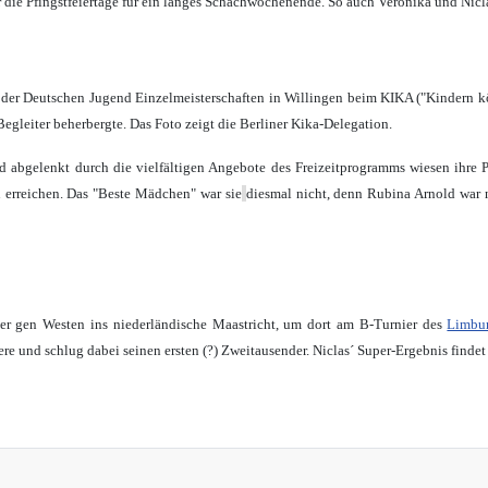
r die Pfingstfeiertage für ein langes Schachwochenende. So auch Veronika und Nicla
r Deutschen Jugend Einzelmeisterschaften in Willingen beim KIKA ("Kindern könn
Begleiter beherbergte. Das Foto zeigt die Berliner Kika-Delegation.
d abgelenkt durch die vielfältigen Angebote des Freizeitprogramms
wiesen ihre 
n erreichen. Das "Beste Mädchen" war sie
diesmal nicht, denn Rubina Arnold war n
ter gen Westen ins niederländische Maastricht, um dort am B-Turnier des
Limbu
e und schlug dabei seinen ersten (?) Zweitausender.
Niclas´ Super-Ergebnis findet