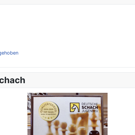
ngehoben
schach