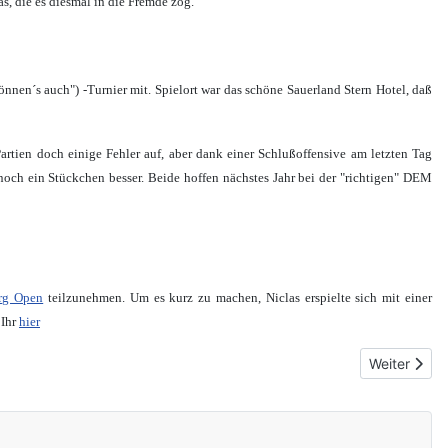
s, die es diesmal in die Fremde zog.
en´s auch") -Turnier mit. Spielort war das schöne Sauerland Stern Hotel, daß
Partien doch einige Fehler auf, aber dank einer Schlußoffensive am letzten Tag
och ein Stückchen besser. Beide hoffen nächstes Jahr bei der "richtigen" DEM
rg Open
teilzunehmen. Um es kurz zu machen, Niclas erspielte sich mit einer
 Ihr
hier
Nächster Be
Weiter