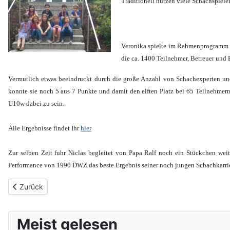
Traditionell nutzen viele Schachspiele
Veronika spielte im Rahmenprogramm de
die ca. 1400 Teilnehmer, Betreuer und 
Vermutlich etwas beeindruckt durch die große Anzahl von Schachexperten un
konnte sie noch 5 aus 7 Punkte und damit den elften Platz bei 65 Teilnehmer
U10w dabei zu sein.
Alle Ergebnisse findet Ihr
hier
Zur selben Zeit fuhr Niclas begleitet von Papa Ralf noch ein Stückchen wei
Performance von 1990 DWZ das beste Ergebnis seiner noch jungen Schachkarrier
Vorheriger Beitrag: Erster Titel der Saison vergeben
Zurück
Meist gelesen