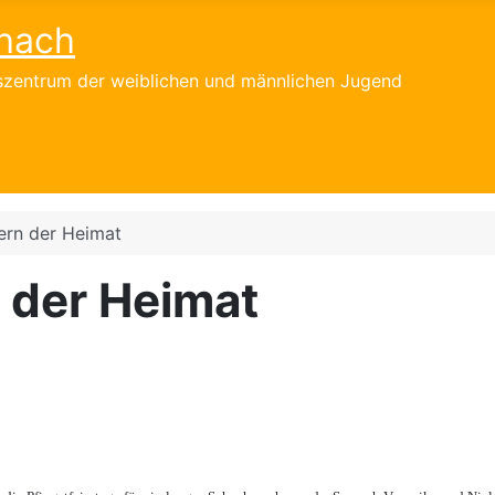
hach
gszentrum der weiblichen und männlichen Jugend
fern der Heimat
n der Heimat