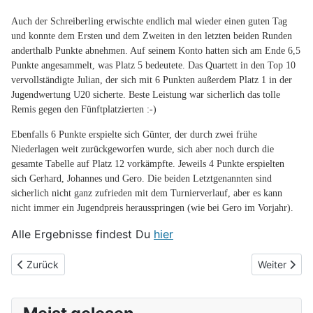
Auch der Schreiberling erwischte endlich mal wieder einen guten Tag
und konnte dem Ersten und dem Zweiten in den letzten beiden Runden
anderthalb Punkte abnehmen. Auf seinem Konto hatten sich am Ende 6,5
Punkte angesammelt, was Platz 5 bedeutete. Das Quartett in den Top 10
vervollständigte Julian, der sich mit 6 Punkten außerdem Platz 1 in der
Jugendwertung U20 sicherte. Beste Leistung war sicherlich das tolle
Remis gegen den Fünftplatzierten :-)
Ebenfalls 6 Punkte erspielte sich Günter, der durch zwei frühe
Niederlagen weit zurückgeworfen wurde, sich aber noch durch die
gesamte Tabelle auf Platz 12 vorkämpfte. Jeweils 4 Punkte erspielten
sich Gerhard, Johannes und Gero. Die beiden Letztgenannten sind
sicherlich nicht ganz zufrieden mit dem Turnierverlauf, aber es kann
nicht immer ein Jugendpreis herausspringen (wie bei Gero im Vorjahr).
Alle Ergebnisse findest Du
hier
Vorheriger Beitrag: Trainingslager in Ullersdorf
Nächster Be
Zurück
Weiter