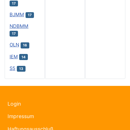
17
BJMM
17
NDBMM
17
OLN
16
IEM
14
S5
13
Login
Impressum
Haftungsausschluß