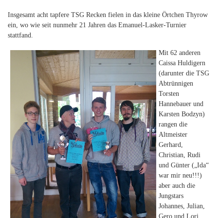
Insgesamt acht tapfere TSG Recken fielen in das kleine Örtchen Thyrow
ein, wo wie seit nunmehr 21 Jahren das Emanuel-Lasker-Turnier
stattfand.
Mit 62 anderen
Caissa Huldigern
(darunter die TSG
Abtrünnigen
Torsten
Hannebauer und
Karsten Bodzyn)
rangen die
Altmeister
Gerhard,
Christian, Rudi
und Günter („Ida“
war mir neu!!!)
aber auch die
Jungstars
Johannes, Julian,
Gero und Lori