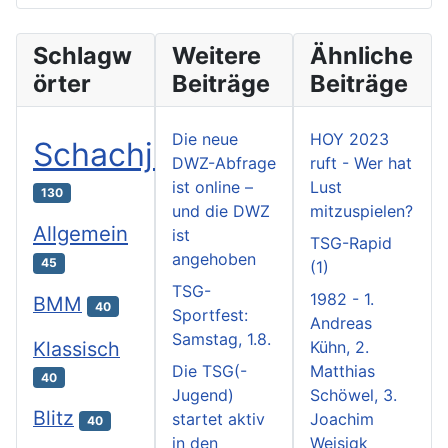
Schlagw
Weitere
Ähnliche
örter
Beiträge
Beiträge
Die neue
HOY 2023
Schachjugend
DWZ-Abfrage
ruft - Wer hat
ist online –
Lust
130
und die DWZ
mitzuspielen?
Allgemein
ist
TSG-Rapid
angehoben
45
(1)
TSG-
1982 - 1.
BMM
40
Sportfest:
Andreas
Samstag, 1.8.
Klassisch
Kühn, 2.
Die TSG(-
Matthias
40
Jugend)
Schöwel, 3.
Blitz
startet aktiv
Joachim
40
in den
Weisigk