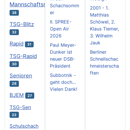
Mannschaftsmeisterschaften
Schachsomm
2001 - 1.
er
38
Matthias
II. SPREE-
Schöwel, 2.
TSG-Blitz
Open Air
Klaus Tiemer,
32
2026
3. Wilhelm
Jauk
Rapid
31
Paul Meyer-
Dunker ist
Berliner
TSG-Rapid
neuer DSB-
Schnellschac
30
Präsident
hmeisterscha
ften
Subbotnik -
Senioren
geht doch...
28
Vielen Dank!
BJEM
27
TSG-Sen
22
Schulschach