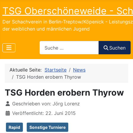
TSG Oberschöneweide - Sc
Der Schachverein in Berlin-Treptow/Köpenick - Leistungs
der weiblichen und männlichen Jugend
Search
Suchen
Aktuelle Seite:
Startseite
News
TSG Horden erobern Thyrow
TSG Horden erobern Thyrow
Details
Geschrieben von:
Jörg Lorenz
Veröffentlicht: 22. Juni 2015
Rapid
Sonstige Turniere