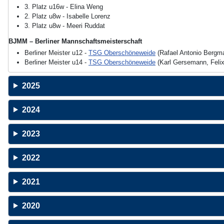
3. Platz u16w - Elina Weng
2. Platz u8w - Isabelle Lorenz
3. Platz u8w - Meeri Ruddat
BJMM – Berliner Mannschaftsmeisterschaft
Berliner Meister u12 -
TSG Oberschöneweide
(Rafael Antonio Bergma
Berliner Meister u14 -
TSG Oberschöneweide
(Karl Gersemann, Felix 
2025
2024
2023
2022
2021
2020