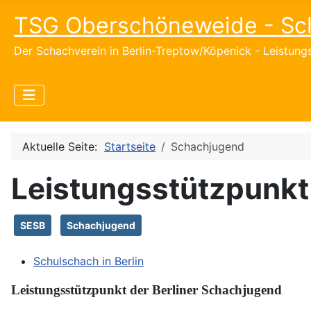
TSG Oberschöneweide - Sc
Der Schachverein in Berlin-Treptow/Köpenick - Leistun
Aktuelle Seite:
Startseite
Schachjugend
Leistungsstützpunkt
SESB
Schachjugend
Schulschach in Berlin
Leistungsstützpunkt der Berliner Schachjugend