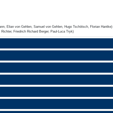
nn, Elian von Gehlen, Samuel von Gehlen, Hugo Tschötsch, Florian Hantke)
Richter, Friedrich Richard Berger, Paul-Luca Tryk)