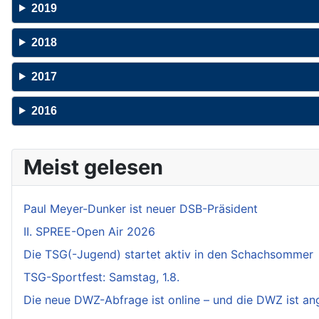
2019
2018
2017
2016
Meist gelesen
Paul Meyer-Dunker ist neuer DSB-Präsident
II. SPREE-Open Air 2026
Die TSG(-Jugend) startet aktiv in den Schachsommer
TSG-Sportfest: Samstag, 1.8.
Die neue DWZ-Abfrage ist online – und die DWZ ist a