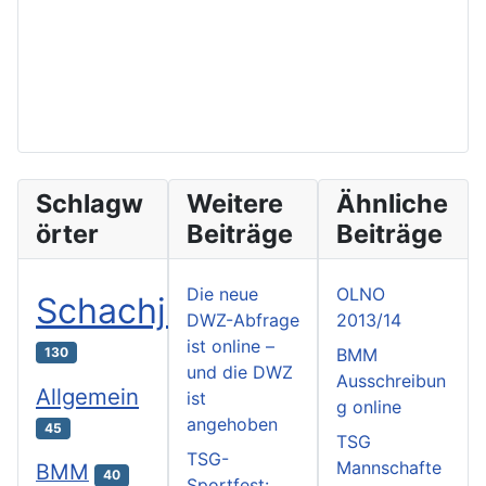
Schlagw
Weitere
Ähnliche
örter
Beiträge
Beiträge
Die neue
OLNO
Schachjugend
DWZ-Abfrage
2013/14
ist online –
130
BMM
und die DWZ
Ausschreibun
Allgemein
ist
g online
angehoben
45
TSG
TSG-
Mannschafte
BMM
40
Sportfest: