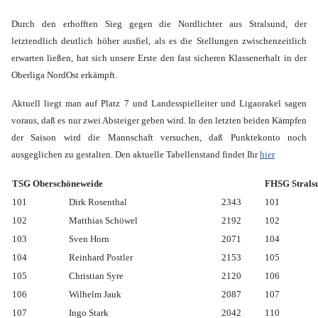
Durch den erhofften Sieg gegen die Nordlichter aus Stralsund, der
letztendlich deutlich höher ausfiel, als es die Stellungen zwischenzeitlich
erwarten ließen, hat sich unsere Erste den fast sicheren Klassenerhalt in der
Oberliga NordOst erkämpft.
Aktuell liegt man auf Platz 7 und Landesspielleiter und Ligaorakel sagen
voraus, daß es nur zwei Absteiger geben wird. In den letzten beiden Kämpfen
der Saison wird die Mannschaft versuchen, daß Punktekonto noch
ausgeglichen zu gestalten. Den aktuelle Tabellenstand findet Ihr
hier
TSG Oberschöneweide
FHSG Strals
101
Dirk Rosenthal
2343
101
102
Matthias Schöwel
2192
102
103
Sven Horn
2071
104
104
Reinhard Postler
2153
105
105
Christian Syre
2120
106
106
Wilhelm Jauk
2087
107
107
Ingo Stark
2042
110