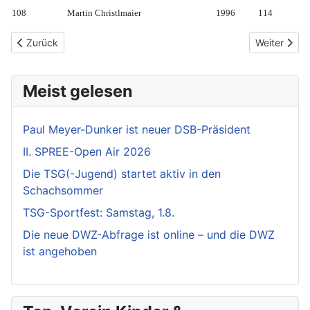
108
Martin Christlmaier
1996
114
Vorheriger Beitrag: Heim-BJEMw - Ein Titel und zweieinhalb Qual
Nächster Be
Zurück
Weiter
Meist gelesen
Paul Meyer-Dunker ist neuer DSB-Präsident
II. SPREE-Open Air 2026
Die TSG(-Jugend) startet aktiv in den
Schachsommer
TSG-Sportfest: Samstag, 1.8.
Die neue DWZ-Abfrage ist online – und die DWZ
ist angehoben