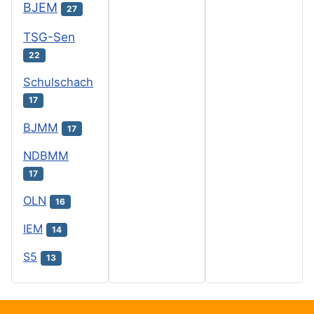
BJEM
27
TSG-Sen
22
Schulschach
17
BJMM
17
NDBMM
17
OLN
16
IEM
14
S5
13