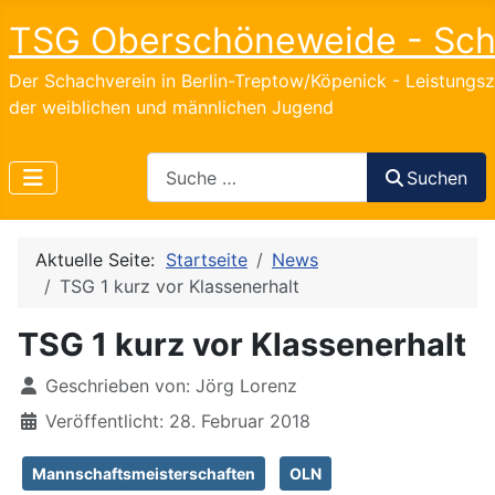
TSG Oberschöneweide - Sc
Der Schachverein in Berlin-Treptow/Köpenick - Leistungs
der weiblichen und männlichen Jugend
Search
Suchen
Aktuelle Seite:
Startseite
News
TSG 1 kurz vor Klassenerhalt
TSG 1 kurz vor Klassenerhalt
Details
Geschrieben von:
Jörg Lorenz
Veröffentlicht: 28. Februar 2018
Mannschaftsmeisterschaften
OLN