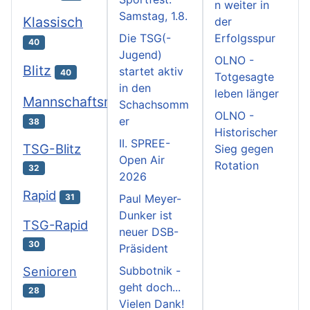
n weiter in
Samstag, 1.8.
Klassisch
der
Die TSG(-
Erfolgsspur
40
Jugend)
OLNO -
Blitz
startet aktiv
40
Totgesagte
in den
leben länger
Mannschaftsmeisterschaften
Schachsomm
OLNO -
er
38
Historischer
II. SPREE-
TSG-Blitz
Sieg gegen
Open Air
Rotation
32
2026
Rapid
31
Paul Meyer-
Dunker ist
TSG-Rapid
neuer DSB-
30
Präsident
Subbotnik -
Senioren
geht doch...
28
Vielen Dank!