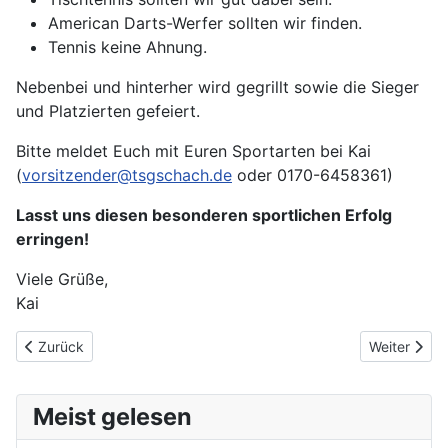
American Darts-Werfer sollten wir finden.
Tennis keine Ahnung.
Nebenbei und hinterher wird gegrillt sowie die Sieger
und Platzierten gefeiert.
Bitte meldet Euch mit Euren Sportarten bei Kai
(
vorsitzender@tsgschach.de
oder 0170-6458361)
Lasst uns diesen besonderen sportlichen Erfolg
erringen!
Viele Grüße,
Kai
Vorheriger Beitrag: TSG bei Bildungsspender
Nächster Be
Zurück
Weiter
Meist gelesen