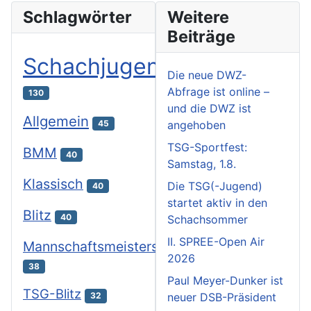
Schlagwörter
Weitere
Beiträge
Schachjugend
Die neue DWZ-
Abfrage ist online –
130
und die DWZ ist
Allgemein
angehoben
45
TSG-Sportfest:
BMM
40
Samstag, 1.8.
Klassisch
Die TSG(-Jugend)
40
startet aktiv in den
Blitz
40
Schachsommer
II. SPREE-Open Air
Mannschaftsmeisterschaften
2026
38
Paul Meyer-Dunker ist
TSG-Blitz
neuer DSB-Präsident
32