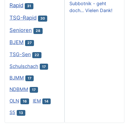
Subbotnik - geht
Rapid
31
doch... Vielen Dank!
TSG-Rapid
30
Senioren
28
BJEM
27
TSG-Sen
22
Schulschach
17
BJMM
17
NDBMM
17
OLN
IEM
16
14
S5
13