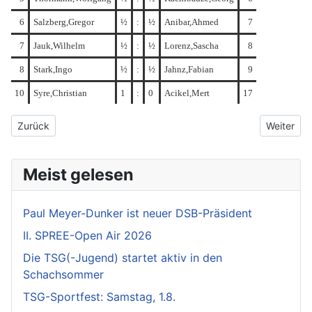
6
Salzberg,Gregor
½
:
½
Anibar,Ahmed
7
7
Jauk,Wilhelm
½
:
½
Lorenz,Sascha
8
8
Stark,Ingo
½
:
½
Jahnz,Fabian
9
10
Syre,Christian
1
:
0
Acikel,Mert
17
Vorheriger Beitrag: 2. Vorrunde - Niclas gewinnt das U14-Turnier
Nächster 
Zurück
Weiter
Meist gelesen
Paul Meyer-Dunker ist neuer DSB-Präsident
II. SPREE-Open Air 2026
Die TSG(-Jugend) startet aktiv in den
Schachsommer
TSG-Sportfest: Samstag, 1.8.