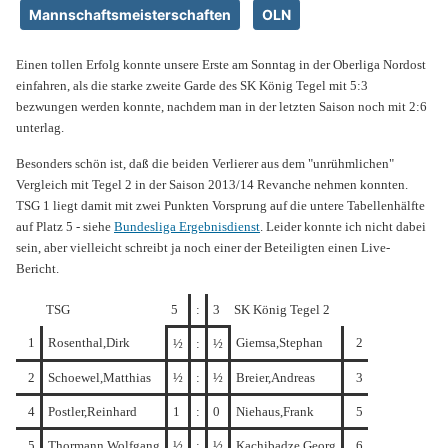
Mannschaftsmeisterschaften
OLN
Einen tollen Erfolg konnte unsere Erste am Sonntag in der Oberliga Nordost
einfahren, als die starke zweite Garde des SK König Tegel mit 5:3
bezwungen werden konnte, nachdem man in der letzten Saison noch mit 2:6
unterlag.
Besonders schön ist, daß die beiden Verlierer aus dem "unrühmlichen"
Vergleich mit Tegel 2 in der Saison 2013/14 Revanche nehmen konnten.
TSG 1 liegt damit mit zwei Punkten Vorsprung auf die untere Tabellenhälfte
auf Platz 5 - siehe
Bundesliga Ergebnisdienst
. Leider konnte ich nicht dabei
sein, aber vielleicht schreibt ja noch einer der Beteiligten einen Live-
Bericht.
TSG
5
:
3
SK König Tegel 2
1
Rosenthal,Dirk
Giemsa,Stephan
2
½
:
½
2
Schoewel,Matthias
½
:
½
Breier,Andreas
3
4
Postler,Reinhard
1
:
0
Niehaus,Frank
5
5
Thormann,Wolfgang
½
:
½
Kachibadze,Georg
6