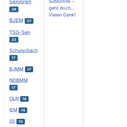
Subbotnik -
Senioren
geht doch...
28
Vielen Dank!
BJEM
27
TSG-Sen
22
Schulschach
17
BJMM
17
NDBMM
17
OLN
16
IEM
14
S5
13