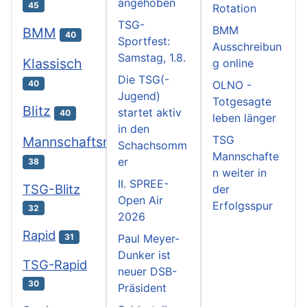
angehoben
45
Rotation
TSG-
BMM
BMM
40
Sportfest:
Ausschreibun
Samstag, 1.8.
Klassisch
g online
Die TSG(-
OLNO -
40
Jugend)
Totgesagte
Blitz
startet aktiv
40
leben länger
in den
TSG
Mannschaftsmeisterschaften
Schachsomm
Mannschafte
er
38
n weiter in
II. SPREE-
TSG-Blitz
der
Open Air
Erfolgsspur
32
2026
Rapid
31
Paul Meyer-
Dunker ist
TSG-Rapid
neuer DSB-
30
Präsident