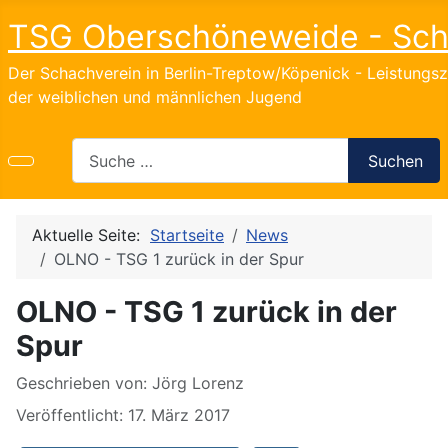
TSG Oberschöneweide - Sc
Der Schachverein in Berlin-Treptow/Köpenick - Leistungs
der weiblichen und männlichen Jugend
Search
Suchen
Aktuelle Seite:
Startseite
News
OLNO - TSG 1 zurück in der Spur
OLNO - TSG 1 zurück in der
Spur
Details
Geschrieben von:
Jörg Lorenz
Veröffentlicht: 17. März 2017