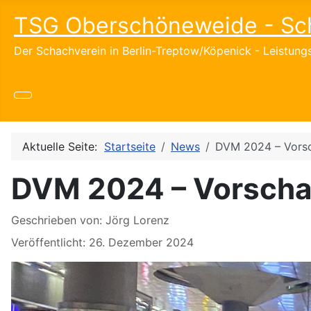
TSG Oberschöneweide - Sc
Der Schachverein in Berlin-Treptow/Köpenick - Leistun
Aktuelle Seite:
Startseite
News
DVM 2024 – Vorsc
DVM 2024 – Vorscha
Details
Geschrieben von:
Jörg Lorenz
Veröffentlicht: 26. Dezember 2024