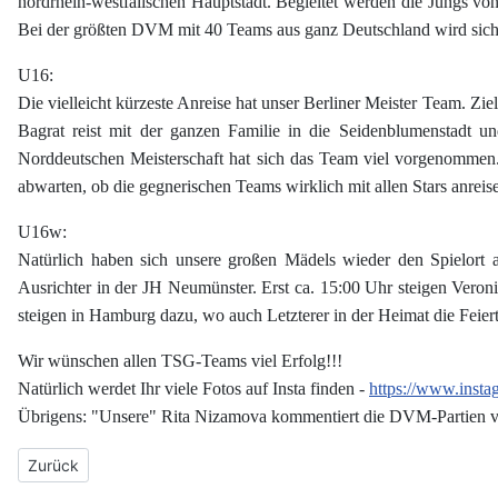
nordrhein-westfälischen Hauptstadt. Begleitet werden die Jungs vo
Bei der größten DVM mit 40 Teams aus ganz Deutschland wird sich d
U16:
Die vielleicht kürzeste Anreise hat unser Berliner Meister Team. Z
Bagrat reist mit der ganzen Familie in die Seidenblumenstadt u
Norddeutschen Meisterschaft hat sich das Team viel vorgenommen. 
abwarten, ob die gegnerischen Teams wirklich mit allen Stars anreis
U16w:
Natürlich haben sich unsere großen Mädels wieder den Spielort 
Ausrichter in der JH Neumünster. Erst ca. 15:00 Uhr steigen Vero
steigen in Hamburg dazu, wo auch Letzterer in der Heimat die Feiert
Wir wünschen allen TSG-Teams viel Erfolg!!!
Natürlich werdet Ihr viele Fotos auf Insta finden -
https://www.insta
Übrigens: "Unsere" Rita Nizamova kommentiert die DVM-Partien 
Vorheriger Beitrag: DVM 2024 - Die Unbesiegbaren
Zurück