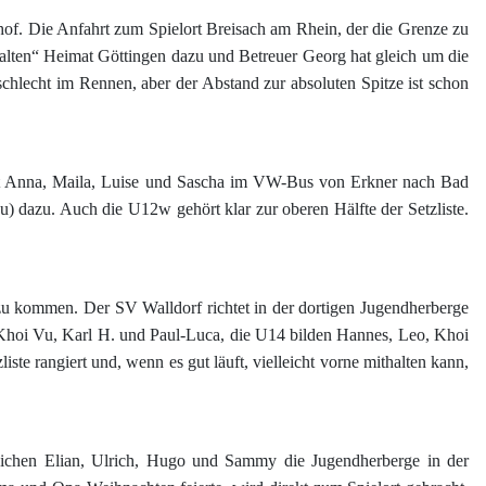
hof. Die Anfahrt zum Spielort Breisach am Rhein, der die Grenze zu
„alten“ Heimat Göttingen dazu und Betreuer Georg hat gleich um die
schlecht im Rennen, aber der Abstand zur absoluten Spitze ist schon
ert Anna, Maila, Luise und Sascha im VW-Bus von Erkner nach Bad
) dazu. Auch die U12w gehört klar zur oberen Hälfte der Setzliste.
u kommen. Der SV Walldorf richtet in der dortigen Jugendherberge
ch, Khoi Vu, Karl H. und Paul-Luca, die U14 bilden Hannes, Leo, Khoi
e rangiert und, wenn es gut läuft, vielleicht vorne mithalten kann,
reichen Elian, Ulrich, Hugo und Sammy die Jugendherberge in der