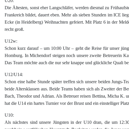
U20:
Die Ältesten, sonst eher Langschläfer, werden diesmal zu Frühaufs
Frankreich bildet, dauert eben. Mehr als sieben Stunden im ICE li
Ecke (in Heidelberg) Weihnachten gefeiert. Mit Platz 6 in der Meld
recht groß.
U12w:
Schon kurz darauf – um 10:00 Uhr – geht die Reise für unser jü
Homburg. In Michendorf steigen noch unsere zweite Betreuerin Kath
Das Team möchte auch die nur sehr knappe und glückliche Quali b
U12/U14:
Schon eine halbe Stunde später treffen sich unsere beiden Jungs
beide Altersklassen aus. Beide Teams haben sich als Zweiter der Ber
Bach, Theodor und Adrian. Als Betreuer reisen Bettina, Micha K. un
hat die U14 ein hartes Turnier vor der Brust und ein einstelliger Plat
U10:
Als nächstes sind unsere Jüngsten in der U10 dran, die um 12:3