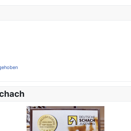
ngehoben
schach