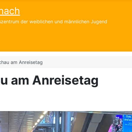
hach
gszentrum der weiblichen und männlichen Jugend
hau am Anreisetag
u am Anreisetag