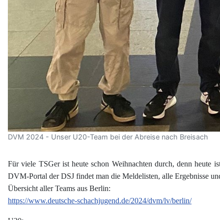
DVM 2024 - Unser U20-Team bei der Abreise nach Breisach
Für viele TSGer ist heute schon Weihnachten durch, denn heute is
DVM-Portal der DSJ findet man die Meldelisten, alle Ergebnisse und
Übersicht aller Teams aus Berlin:
https://www.deutsche-schachjugend.de/2024/dvm/lv/berlin/