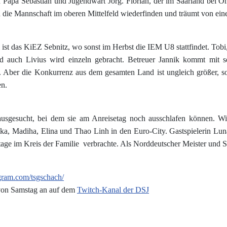
n Papa Sebastian und Jugendwart Jörg. Florian, der im Saarland bei O
ie Mannschaft im oberen Mittelfeld wiederfinden und träumt von einem
iel ist das KiEZ Sebnitz, wo sonst im Herbst die IEM U8 stattfindet. T
nd auch Livius wird einzeln gebracht. Betreuer Jannik kommt mit s
Aber die Konkurrenz aus dem gesamten Land ist ungleich größer, so 
en.
ausgesucht, bei dem sie am Anreisetag noch ausschlafen können. W
nika, Madiha, Elina und Thao Linh in den Euro-City. Gastspielerin Lu
age im Kreis der Familie verbrachte. Als Norddeutscher Meister und Set
gram.com/tsgschach/
von Samstag an auf dem
Twitch-Kanal der DSJ