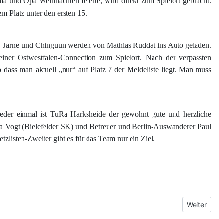
ma und Opa Weihnachten feierte, wird direkt zum Spielort gebracht.
 Platz unter den ersten 15.
obi, Jarne und Chinguun werden von Mathias Ruddat ins Auto geladen.
einer Ostwestfalen-Connection zum Spielort. Nach der verpassten
dass man aktuell „nur“ auf Platz 7 der Meldeliste liegt. Man muss
ieder einmal ist TuRa Harksheide der gewohnt gute und herzliche
na Vogt (Bielefelder SK) und Betreuer und Berlin-Auswanderer Paul
zlisten-Zweiter gibt es für das Team nur ein Ziel.
Nächster 
Weiter