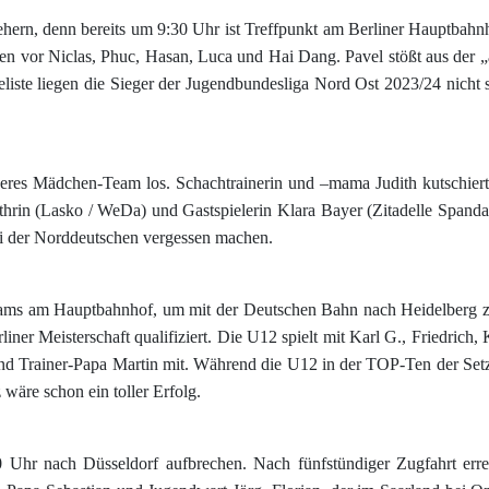
tehern, denn bereits um 9:30 Uhr ist Treffpunkt am Berliner Hauptbahn
egen vor Niclas, Phuc, Hasan, Luca und Hai Dang. Pavel stößt aus der 
eliste liegen die Sieger der Jugendbundesliga Nord Ost 2023/24 nicht 
ngeres Mädchen-Team los. Schachtrainerin und –mama Judith kutschi
rin (Lasko / WeDa) und Gastspielerin Klara Bayer (Zitadelle Spandau
ei der Norddeutschen vergessen machen.
-Teams am Hauptbahnhof, um mit der Deutschen Bahn nach Heidelberg z
liner Meisterschaft qualifiziert. Die U12 spielt mit Karl G., Friedri
d Trainer-Papa Martin mit. Während die U12 in der TOP-Ten der Setzlist
z wäre schon ein toller Erfolg.
0 Uhr nach Düsseldorf aufbrechen. Nach fünfstündiger Zugfahrt er