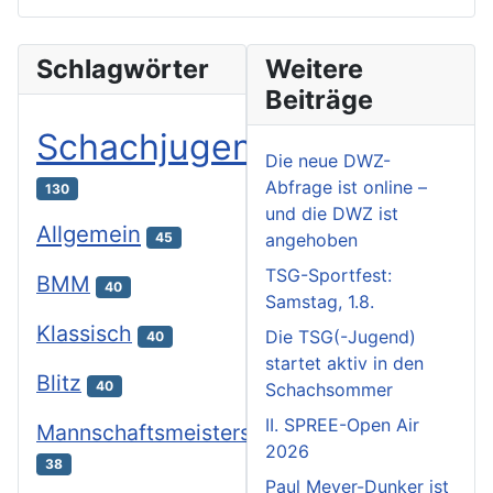
Schlagwörter
Weitere
Beiträge
Schachjugend
Die neue DWZ-
Abfrage ist online –
130
und die DWZ ist
Allgemein
angehoben
45
TSG-Sportfest:
BMM
40
Samstag, 1.8.
Klassisch
Die TSG(-Jugend)
40
startet aktiv in den
Blitz
40
Schachsommer
II. SPREE-Open Air
Mannschaftsmeisterschaften
2026
38
Paul Meyer-Dunker ist