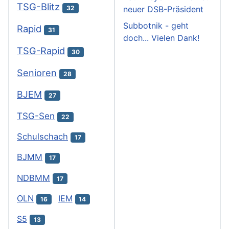
TSG-Blitz
neuer DSB-Präsident
32
Subbotnik - geht
Rapid
31
doch... Vielen Dank!
TSG-Rapid
30
Senioren
28
BJEM
27
TSG-Sen
22
Schulschach
17
BJMM
17
NDBMM
17
OLN
IEM
16
14
S5
13