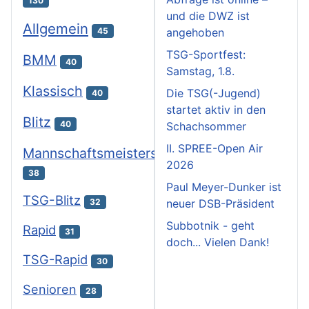
130
und die DWZ ist
Allgemein
angehoben
45
TSG-Sportfest:
BMM
40
Samstag, 1.8.
Klassisch
Die TSG(-Jugend)
40
startet aktiv in den
Blitz
40
Schachsommer
II. SPREE-Open Air
Mannschaftsmeisterschaften
2026
38
Paul Meyer-Dunker ist
TSG-Blitz
neuer DSB-Präsident
32
Subbotnik - geht
Rapid
31
doch... Vielen Dank!
TSG-Rapid
30
Senioren
28