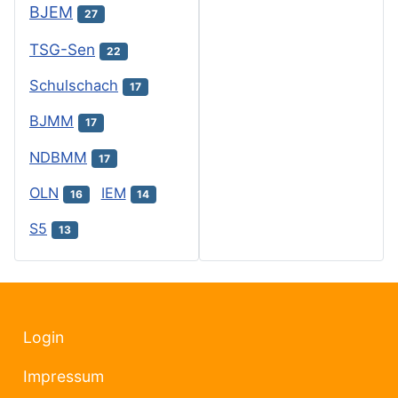
BJEM
27
TSG-Sen
22
Schulschach
17
BJMM
17
NDBMM
17
OLN
IEM
16
14
S5
13
Login
Impressum