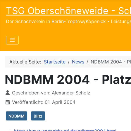
TSG Oberschöneweide - Sc
Der Schachverein in Berlin-Treptow/Köpenick - Leistun
Aktuelle Seite:
Startseite
News
NDBMM 2004 - Pl
NDBMM 2004 - Platz
Details
Geschrieben von:
Alexander Scholz
Veröffentlicht: 01. April 2004
NDBMM
Blitz