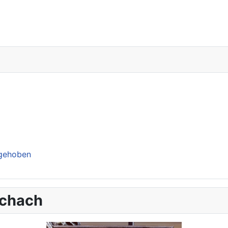
ngehoben
schach