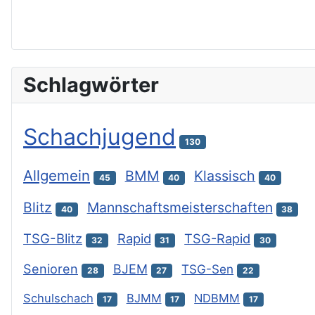
Schlagwörter
Schachjugend
130
Allgemein
BMM
Klassisch
45
40
40
Blitz
Mannschaftsmeisterschaften
40
38
TSG-Blitz
Rapid
TSG-Rapid
32
31
30
Senioren
BJEM
TSG-Sen
28
27
22
Schulschach
BJMM
NDBMM
17
17
17