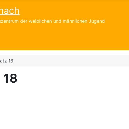
hach
gszentrum der weiblichen und männlichen Jugend
atz 18
 18