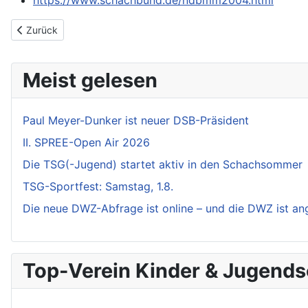
https://www.schachbund.de/ndbmm2004.html
Vorheriger Beitrag: NDBMM 2007 - Platz 10
Zurück
Meist gelesen
Paul Meyer-Dunker ist neuer DSB-Präsident
II. SPREE-Open Air 2026
Die TSG(-Jugend) startet aktiv in den Schachsommer
TSG-Sportfest: Samstag, 1.8.
Die neue DWZ-Abfrage ist online – und die DWZ ist a
Top-Verein Kinder & Jugend